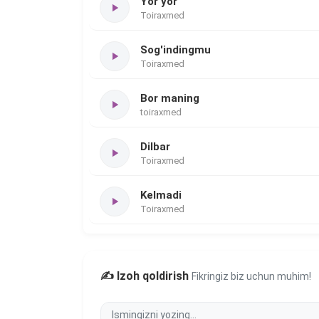
Yor yor
Toiraxmed
Sog'indingmu
Toiraxmed
Bor maning
toiraxmed
Dilbar
Toiraxmed
Kelmadi
Toiraxmed
✍️ Izoh qoldirish
Fikringiz biz uchun muhim!