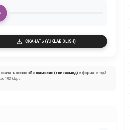
СКАЧАТЬ (YUKLAB OLISH)
и скачать песню
«Ёр жамоли» (тоирахмед)
в формате mp3.
е 192 kbps.