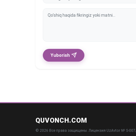
Yuborish
QUVONCH.COM
© 2026 Все права защищены. Лицензия UzAvtor № S-007/