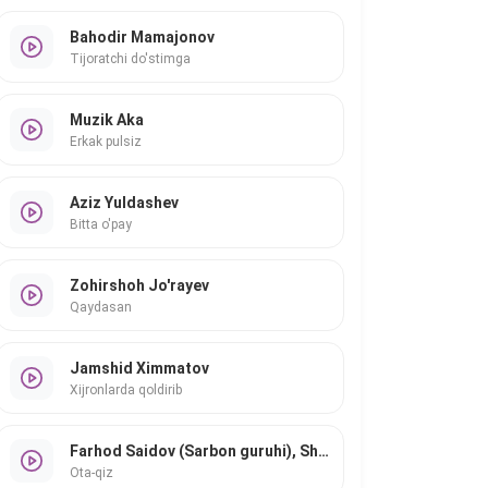
Bahodir Mamajonov
Tijoratchi do'stimga
Muzik Aka
Erkak pulsiz
Aziz Yuldashev
Bitta o'pay
Zohirshoh Jo'rayev
Qaydasan
Jamshid Ximmatov
Xijronlarda qoldirib
Farhod Saidov (Sarbon guruhi), Shahlo Mahmudova
Ota-qiz