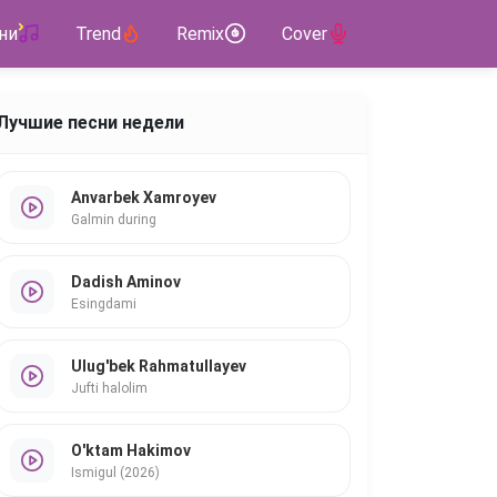
ни
Trend
Remix
Cover
Лучшие песни недели
Anvarbek Xamroyev
Galmin during
Dadish Aminov
Esingdami
Ulug'bek Rahmatullayev
Jufti halolim
O'ktam Hakimov
Ismigul (2026)