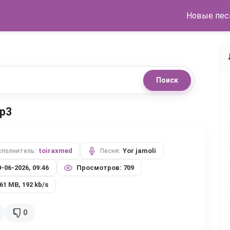
Новые пес
Поиск
mp3
toiraxmed
Yor jamoli
сполнитель:
Песня:
0-06-2026, 09:46
Просмотров: 709
.61 MB, 192 kb/s
0