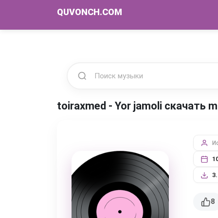
QUVONCH.COM
toiraxmed - Yor jamoli скачать 
И
1
3
8