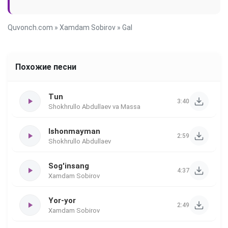
Quvonch.com
»
Xamdam Sobirov
» Gal
Похожие песни
Tun
3:40
Shokhrullo Abdullaev va Massa
Ishonmayman
2:59
Shokhrullo Abdullaev
Sog'insang
4:37
Xamdam Sobirov
Yor-yor
2:49
Xamdam Sobirov