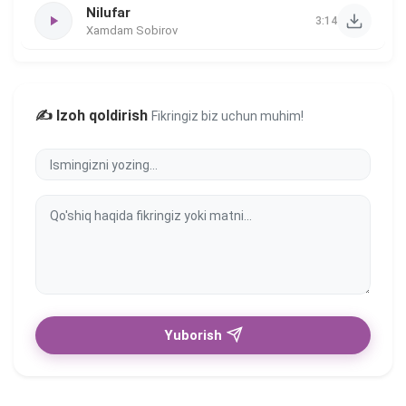
Nilufar
3:14
Xamdam Sobirov
✍️ Izoh qoldirish
Fikringiz biz uchun muhim!
Yuborish