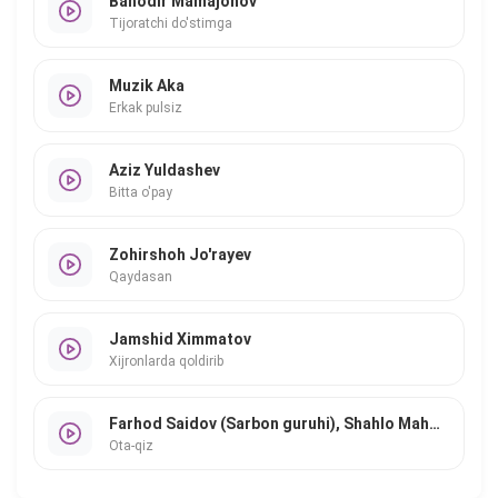
Bahodir Mamajonov
Tijoratchi do'stimga
Muzik Aka
Erkak pulsiz
Aziz Yuldashev
Bitta o'pay
Zohirshoh Jo'rayev
Qaydasan
Jamshid Ximmatov
Xijronlarda qoldirib
Farhod Saidov (Sarbon guruhi), Shahlo Mahmudova
Ota-qiz