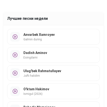
Лучшие песни недели
Anvarbek Xamroyev
Galmin during
Dadish Aminov
Esingdami
Ulug'bek Rahmatullayev
Jufti halolim
O'ktam Hakimov
Ismigul (2026)