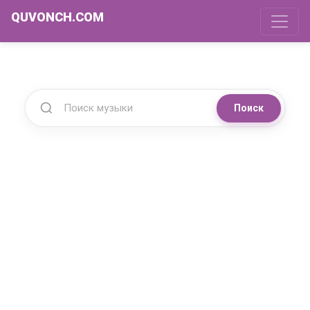
QUVONCH.COM
Поиск