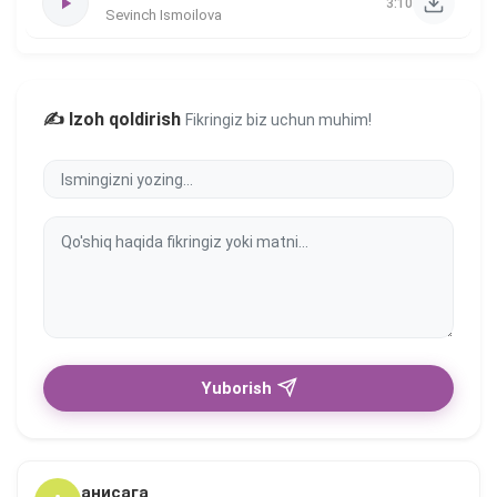
3:10
Sevinch Ismoilova
✍️ Izoh qoldirish
Fikringiz biz uchun muhim!
Yuborish
анисага