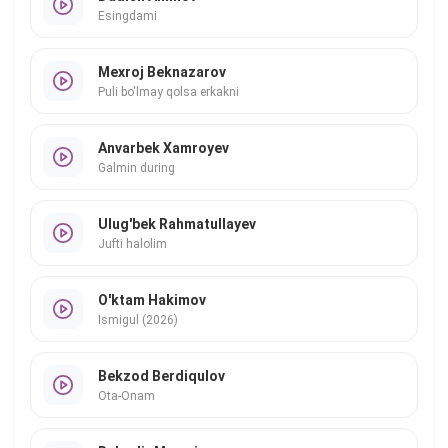
Esingdami
Mexroj Beknazarov
Puli bo'lmay qolsa erkakni
Anvarbek Xamroyev
Galmin during
Ulug'bek Rahmatullayev
Jufti halolim
O'ktam Hakimov
Ismigul (2026)
Bekzod Berdiqulov
Ota-Onam