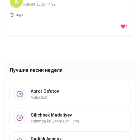
А
5 июля 2026 14:22
👌 зур
1
Лучшие песни недели
Abror Do'stov
Muhabbat
Qilichbek Madaliyev
Yonimga kel yorim (jonli ijro)
Dadish Aminov