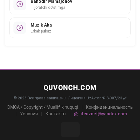
Bahodir Mamajonov
Tijoratchi do'stimga
Muzik Aka
Erkak pulsiz
QUVONCH.COM
© 2026 Все права защищены. Лицензия UzAvtor № S-007/23 ✔️
DMCA / Copyright / Mualliflik huquqi
|
Конфиденциальность
|
Условия
|
Контакты
|
📩 lifeuznet@yandex.com