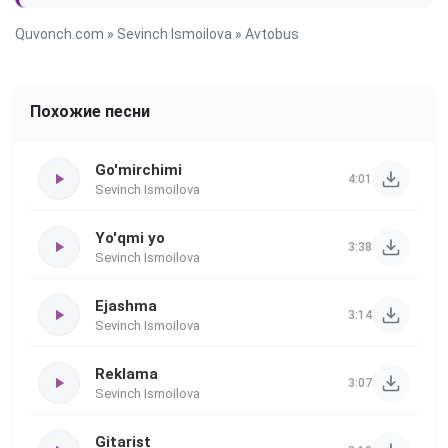
Quvonch.com
»
Sevinch Ismoilova
» Avtobus
Похожие песни
Go'mirchimi
4:01
Sevinch Ismoilova
Yo'qmi yo
3:38
Sevinch Ismoilova
Ejashma
3:14
Sevinch Ismoilova
Reklama
3:07
Sevinch Ismoilova
Gitarist