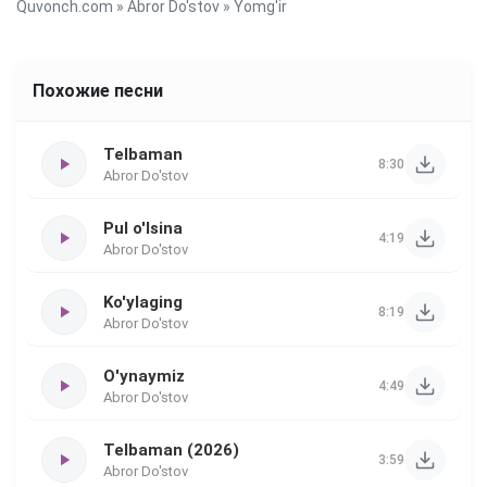
Quvonch.com
»
Abror Do'stov
» Yomg'ir
Похожие песни
Telbaman
8:30
Abror Do'stov
Pul o'lsina
4:19
Abror Do'stov
Ko'ylaging
8:19
Abror Do'stov
O'ynaymiz
4:49
Abror Do'stov
Telbaman (2026)
3:59
Abror Do'stov