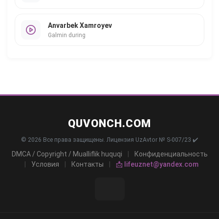
Anvarbek Xamroyev
Galmin during
QUVONCH.COM
© 2026 Все права защищены. Лицензия UzAvtor № S-007/23 ✔️
DMCA / Copyright / Mualliflik huquqi
|
Конфиденциальность
|
Условия
|
Контакты
|
📩 lifeuznet@yandex.com