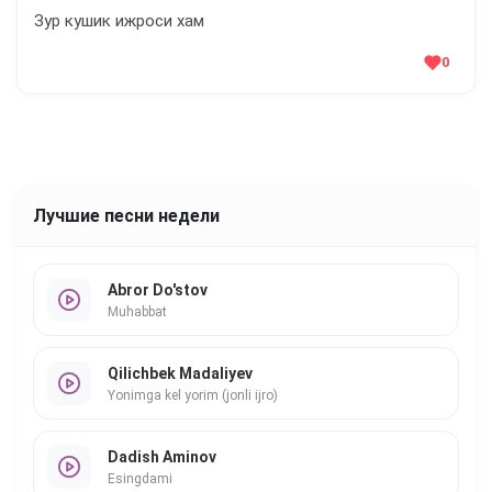
Зур кушик ижроси хам
0
Лучшие песни недели
Abror Do'stov
Muhabbat
Qilichbek Madaliyev
Yonimga kel yorim (jonli ijro)
Dadish Aminov
Esingdami