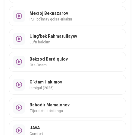
Mexroj Beknazarov
Puli bo'lmay qolsa erkakni
Ulug'bek Rahmatullayev
Jufti halolim
Bekzod Berdiqulov
Ota-Onam
O'ktam Hakimov
Ismigul (2026)
Bahodir Mamajonov
Tijoratchi do'stimga
JAVA
Comfort