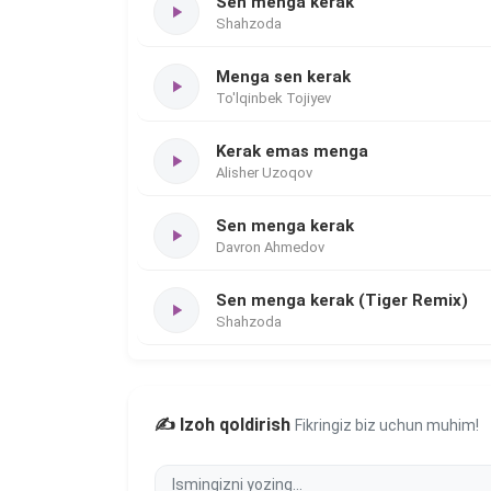
Sen menga kerak
Shahzoda
Menga sen kerak
To'lqinbek Tojiyev
Kerak emas menga
Alisher Uzoqov
Sen menga kerak
Davron Ahmedov
Sen menga kerak (Tiger Remix)
Shahzoda
✍️ Izoh qoldirish
Fikringiz biz uchun muhim!