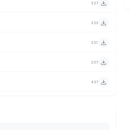
3:27
3:23
3:21
2:57
4:37