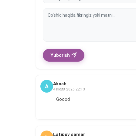
Yuborish
Akosh
A
4 июля 2026 22:13
Goood
Latipov samar