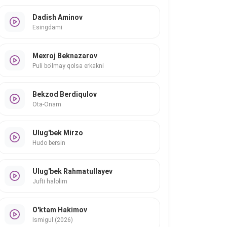
Dadish Aminov
Esingdami
Mexroj Beknazarov
Puli bo'lmay qolsa erkakni
Bekzod Berdiqulov
Ota-Onam
Ulug'bek Mirzo
Hudo bersin
Ulug'bek Rahmatullayev
Jufti halolim
O'ktam Hakimov
Ismigul (2026)