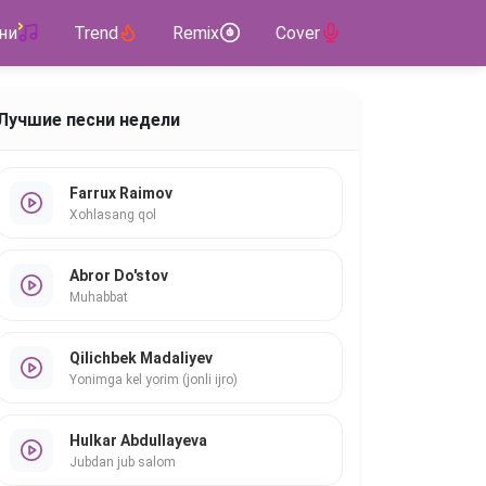
ни
Trend
Remix
Cover
Лучшие песни недели
Farrux Raimov
Xohlasang qol
Abror Do'stov
Muhabbat
Qilichbek Madaliyev
Yonimga kel yorim (jonli ijro)
Hulkar Abdullayeva
Jubdan jub salom