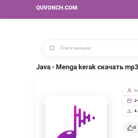
QUVONCH.COM
Java - Menga kerak скачать mp
И
2
4
8