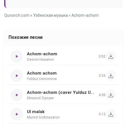
Quvonch.com
»
Узбекская музыка
» Achom-achom
Похожие песни
Achom-achom
3:02
Davron Husanov
Achom achom
3:33
Yulduz Usmonova
Achom-achom (caver Yulduz Usmonova)
4:50
Elmurod Ziyoyev
Ul malak
3:12
Murod Soibnazarov