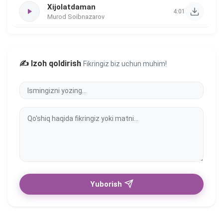
Xijolatdaman
4:01
Murod Soibnazarov
✍️ Izoh qoldirish
Fikringiz biz uchun muhim!
Yuborish