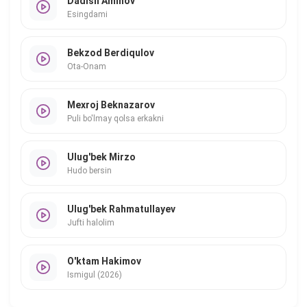
Dadish Aminov
Esingdami
Bekzod Berdiqulov
Ota-Onam
Mexroj Beknazarov
Puli bo'lmay qolsa erkakni
Ulug'bek Mirzo
Hudo bersin
Ulug'bek Rahmatullayev
Jufti halolim
O'ktam Hakimov
Ismigul (2026)