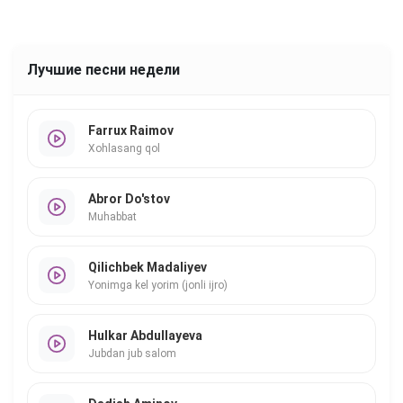
Лучшие песни недели
Farrux Raimov
Xohlasang qol
Abror Do'stov
Muhabbat
Qilichbek Madaliyev
Yonimga kel yorim (jonli ijro)
Hulkar Abdullayeva
Jubdan jub salom