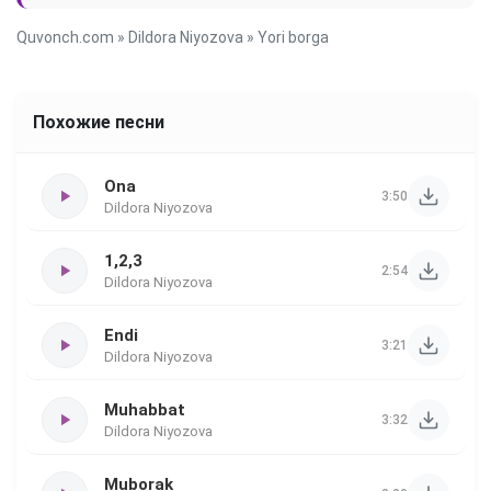
Quvonch.com
»
Dildora Niyozova
» Yori borga
Похожие песни
Ona
3:50
Dildora Niyozova
1,2,3
2:54
Dildora Niyozova
Endi
3:21
Dildora Niyozova
Muhabbat
3:32
Dildora Niyozova
Muborak