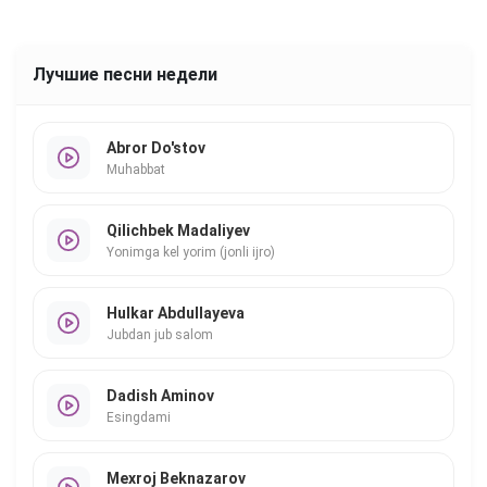
Лучшие песни недели
Abror Do'stov
Muhabbat
Qilichbek Madaliyev
Yonimga kel yorim (jonli ijro)
Hulkar Abdullayeva
Jubdan jub salom
Dadish Aminov
Esingdami
Mexroj Beknazarov