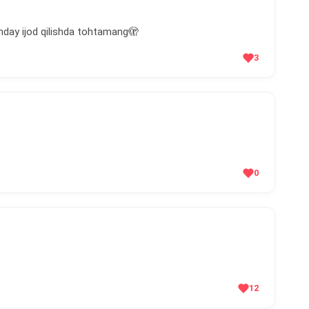
nday ijod qilishda tohtamang🫣
3
0
12