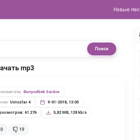
Новые пес
Поиск
скачать mp3
Bunyodbek Saidov
сполнитель:
Ustozlar 4
9-01-2018, 13:05
есня:
росмотров: 61 276
5,82 MB, 128 kb/s
50
19