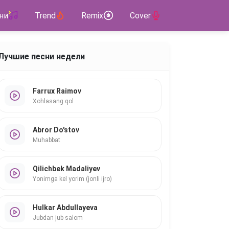
ни
Trend
Remix
Cover
Лучшие песни недели
Farrux Raimov
Xohlasang qol
Abror Do'stov
Muhabbat
Qilichbek Madaliyev
Yonimga kel yorim (jonli ijro)
Hulkar Abdullayeva
Jubdan jub salom