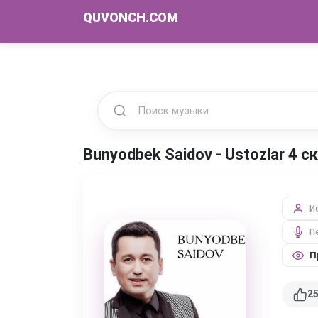
QUVONCH.COM
Bunyodbek Saidov - Ustozlar 4 
И
П
П
2