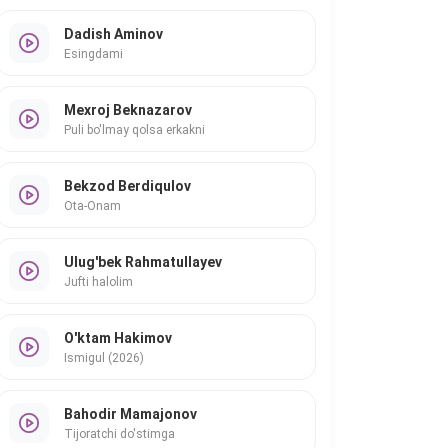
Dadish Aminov
Esingdami
Mexroj Beknazarov
Puli bo'lmay qolsa erkakni
Bekzod Berdiqulov
Ota-Onam
Ulug'bek Rahmatullayev
Jufti halolim
O'ktam Hakimov
Ismigul (2026)
Bahodir Mamajonov
Tijoratchi do'stimga