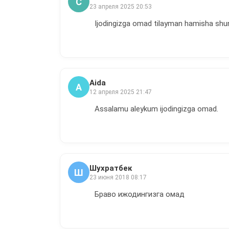
C
23 апреля 2025 20:53
Ijodingizga omad tilayman hamisha shu
Aida
A
12 апреля 2025 21:47
Assalamu aleykum ijodingizga omad.
Шухратбек
Ш
23 июня 2018 08:17
Браво ижодингизга омад