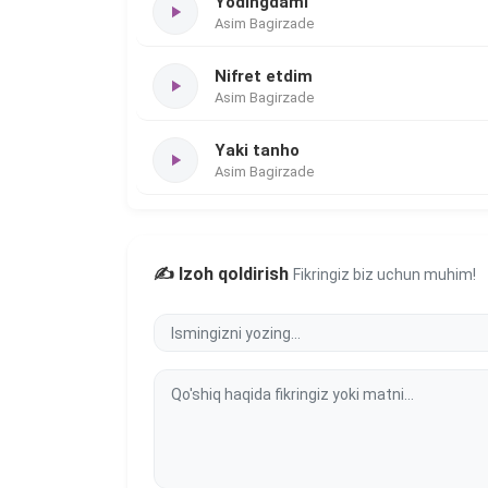
Yodingdami
Asim Bagirzade
Nifret etdim
Asim Bagirzade
Yaki tanho
Asim Bagirzade
✍️ Izoh qoldirish
Fikringiz biz uchun muhim!