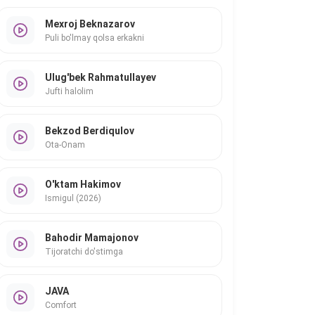
Mexroj Beknazarov
Puli bo'lmay qolsa erkakni
Ulug'bek Rahmatullayev
Jufti halolim
Bekzod Berdiqulov
Ota-Onam
O'ktam Hakimov
Ismigul (2026)
Bahodir Mamajonov
Tijoratchi do'stimga
JAVA
Comfort