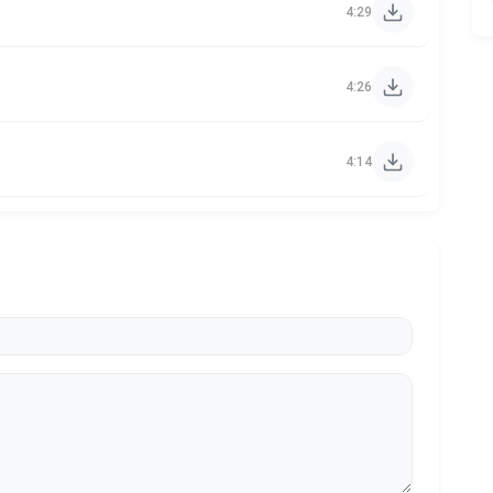
4:29
4:26
4:14