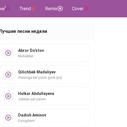
ни
Trend
Remix
Cover
Лучшие песни недели
Abror Do'stov
Muhabbat
Qilichbek Madaliyev
Yonimga kel yorim (jonli ijro)
Hulkar Abdullayeva
Jubdan jub salom
Dadish Aminov
Esingdami