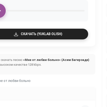
СКАЧАТЬ (YUKLAB OLISH)
и скачать песню
«Мне от любви больно» (Асим Багирзаде)
высоком качестве 128 kbps.
не от любви больно