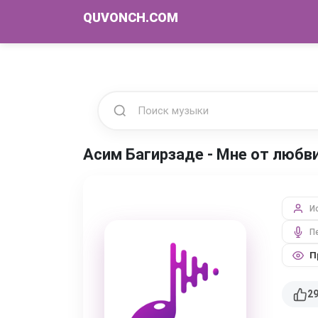
QUVONCH.COM
Асим Багирзаде - Мне от любв
И
П
П
2