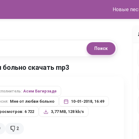
Новые пес
Поиск
и больно скачать mp3
Асим Багирзаде
сполнитель:
Мне от любви больно
10-01-2018, 16:49
есня:
росмотров: 6 722
3,77 MB, 128 kb/s
9
2