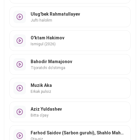
Ulug'bek Rahmatullayev
Jufti halolim
O'ktam Hakimov
Ismigul (2026)
Bahodir Mamajonov
Tijoratchi do'stimga
Muzik Aka
Erkak pulsiz
Aziz Yuldashev
Bitta o'pay
Farhod Saidov (Sarbon guruhi), Shahlo Mahmudova
Ota-qiz