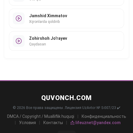
Jamshid Ximmatov
Xijronlarda qoldirib
Zohirshoh Jo'rayev
Qaydasan
QUVONCH.COM
© 2026 Все права защищены. Лицензия UzAvtor № S-007/23 ✔️
DMCA / Copyright / Mualliflik huquqi
|
Конфиденциальность
|
Условия
|
Контакты
|
📩 lifeuznet@yandex.com