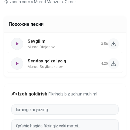
Quvonch.com
»
Murod Manzur
» Qimor
Похожие песни
Sevgilim
3:56
Murod Otajonov
Senday go'zal yo'q
4:25
Murod Soyibnazarov
✍️ Izoh qoldirish
Fikringiz biz uchun muhim!