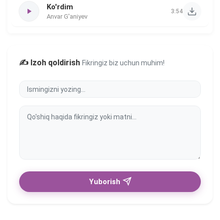
Ko'rdim
3:54
Anvar G'aniyev
✍️ Izoh qoldirish
Fikringiz biz uchun muhim!
Yuborish