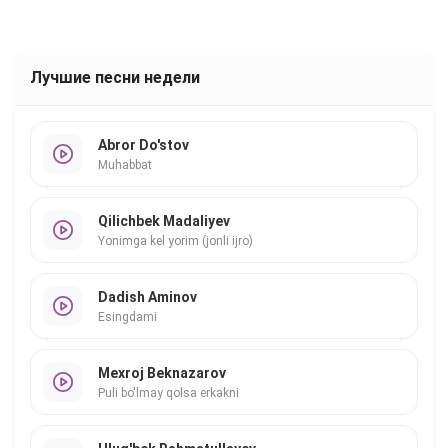
Лучшие песни недели
Abror Do'stov
Muhabbat
Qilichbek Madaliyev
Yonimga kel yorim (jonli ijro)
Dadish Aminov
Esingdami
Mexroj Beknazarov
Puli bo'lmay qolsa erkakni