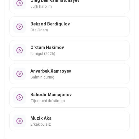
Ulug'bek Rahmatullayev
Jufti halolim
Bekzod Berdiqulov
Ota-Onam
O'ktam Hakimov
Ismigul (2026)
Anvarbek Xamroyev
Galmin during
Bahodir Mamajonov
Tijoratchi do'stimga
Muzik Aka
Erkak pulsiz