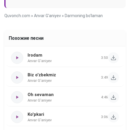
Quvonch.com
»
Anvar G'aniyev
» Darmoning bo'laman
Похожие песни
Irodam
3:50
Anvar G'aniyev
Biz o'zbekmiz
3:49
Anvar G'aniyev
Oh sevaman
4:46
Anvar G'aniyev
Ko'pkari
3:06
Anvar G'aniyev