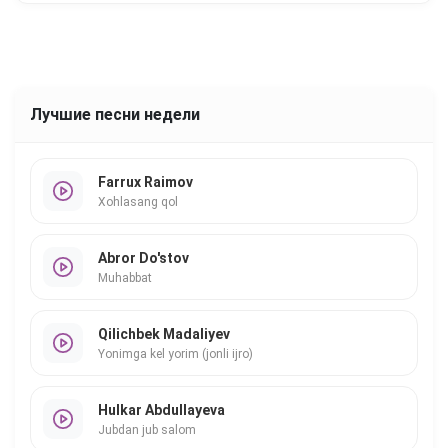
Лучшие песни недели
Farrux Raimov
Xohlasang qol
Abror Do'stov
Muhabbat
Qilichbek Madaliyev
Yonimga kel yorim (jonli ijro)
Hulkar Abdullayeva
Jubdan jub salom