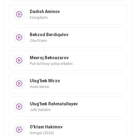
Dadish Aminov
Esingdami
Bekzod Berdiqulov
Ota-Onam
Mexroj Beknazarov
Puli bo'lmay qolsa erkakni
Ulug'bek Mirzo
Hudo bersin
Ulug'bek Rahmatullayev
Jufti halolim
O'ktam Hakimov
Ismigul (2026)