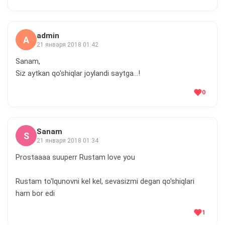
admin
A
21 января 2018 01:42
Sanam,
Siz aytkan qo'shiqlar joylandi saytga...!
0
Sanam
S
21 января 2018 01:34
Prostaaaa suuperr Rustam love you
Rustam to'lqunovni kel kel, sevasizmi degan qo'shiqlari
ham bor edi
1