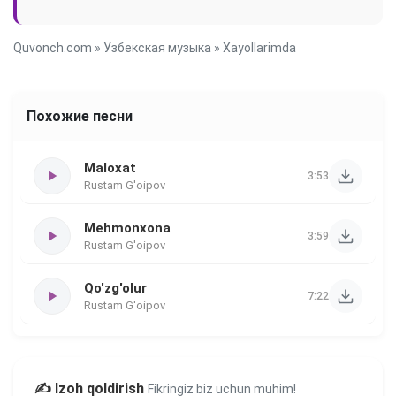
Quvonch.com
»
Узбекская музыка
» Xayollarimda
Похожие песни
Maloxat
3:53
Rustam G'oipov
Mehmonxona
3:59
Rustam G'oipov
Qo'zg'olur
7:22
Rustam G'oipov
✍️ Izoh qoldirish
Fikringiz biz uchun muhim!