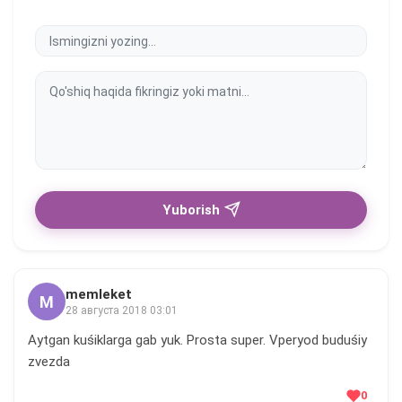
Yuborish
memleket
M
28 августа 2018 03:01
Aytgan kuśiklarga gab yuk. Prosta super. Vperyod buduśiy
zvezda
0