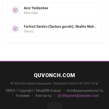
Aziz Yuldashev
Bitta o'pay
Farhod Saidov (Sarbon guruhi), Shahlo Mahmudova
Ota-qiz
QUVONCH.COM
© 2026 Все права защищены. Лицензия UzAvtor № S-007/23 ✔️
DMCA / Copyright / Mualliflik huquqi
|
Конфиденциальность
|
Условия
|
Контакты
|
📩 lifeuznet@yandex.com