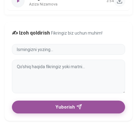
3:54
Aziza Nizamova
✍️ Izoh qoldirish
Fikringiz biz uchun muhim!
Yuborish