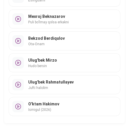
Esingdami
Mexroj Beknazarov
Puli bo'lmay qolsa erkakni
Bekzod Berdiqulov
Ota-Onam
Ulug'bek Mirzo
Hudo bersin
Ulug'bek Rahmatullayev
Jufti halolim
O'ktam Hakimov
Ismigul (2026)