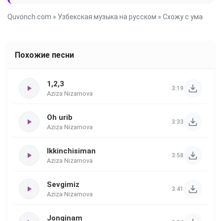
Quvonch.com
»
Узбекская музыка на русском
» Схожу с ума
Похожие песни
1,2,3
3:19
Aziza Nizamova
Oh urib
3:33
Aziza Nizamova
Ikkinchisiman
3:58
Aziza Nizamova
Sevgimiz
3:41
Aziza Nizamova
Jonginam