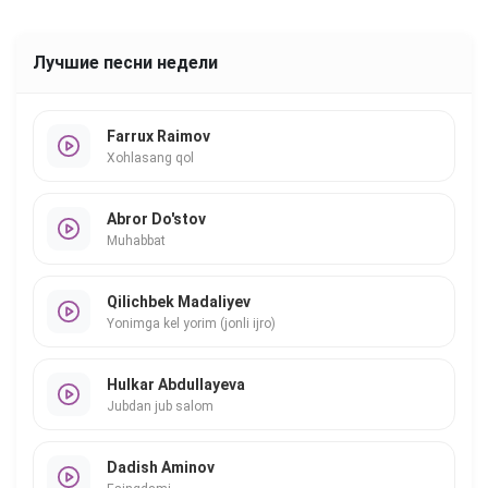
Лучшие песни недели
Farrux Raimov
Xohlasang qol
Abror Do'stov
Muhabbat
Qilichbek Madaliyev
Yonimga kel yorim (jonli ijro)
Hulkar Abdullayeva
Jubdan jub salom
Dadish Aminov