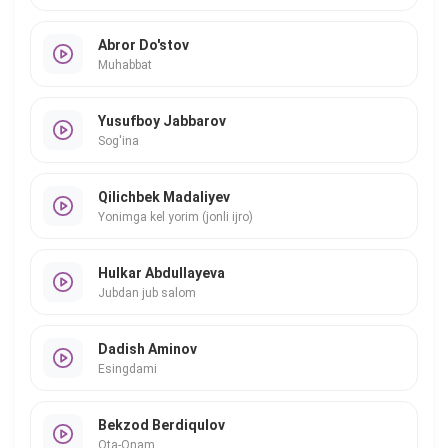
Abror Do'stov
Muhabbat
Yusufboy Jabbarov
Sog'ina
Qilichbek Madaliyev
Yonimga kel yorim (jonli ijro)
Hulkar Abdullayeva
Jubdan jub salom
Dadish Aminov
Esingdami
Bekzod Berdiqulov
Ota-Onam