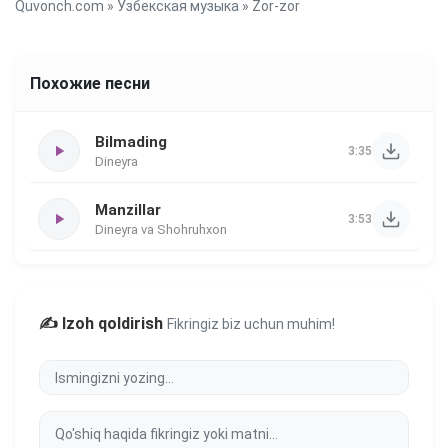
Quvonch.com
»
Узбекская музыка
» Zor-zor
Похожие песни
Bilmading
3:35
Dineyra
Manzillar
3:53
Dineyra va Shohruhxon
✍️ Izoh qoldirish
Fikringiz biz uchun muhim!