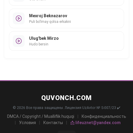
Mexroj Beknazarov
Puli bo'lmay qolsa erkakni
Ulug'bek Mirzo
Hudo bersin
QUVONCH.COM
© 2026 Все права защищены. Лицензия UzAvtor № S-007/23 ✔️
DMCA / Copyright / Mualliflik huquqi
|
Конфиденциальность
|
Условия
|
Контакты
|
📩 lifeuznet@yandex.com