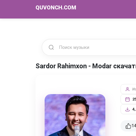
QUVONCH.COM
Sardor Rahimxon - Modar скача
И
2
4
1