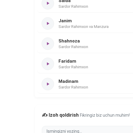
Saida
Sardor Rahimxon
Janim
Sardor Rahimxon va Manzura
Shahnoza
Sardor Rahimxon
Faridam
Sardor Rahimxon
Madinam
Sardor Rahimxon
✍️ Izoh qoldirish
Fikringiz biz uchun muhim!