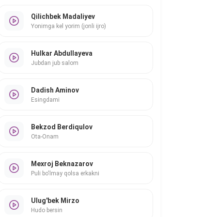
Qilichbek Madaliyev
Yonimga kel yorim (jonli ijro)
Hulkar Abdullayeva
Jubdan jub salom
Dadish Aminov
Esingdami
Bekzod Berdiqulov
Ota-Onam
Mexroj Beknazarov
Puli bo'lmay qolsa erkakni
Ulug'bek Mirzo
Hudo bersin