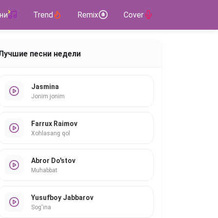
ни
Trend
Remix
Cover
Лучшие песни недели
Jasmina
Jonim jonim
Farrux Raimov
Xohlasang qol
Abror Do'stov
Muhabbat
Yusufboy Jabbarov
Sog'ina