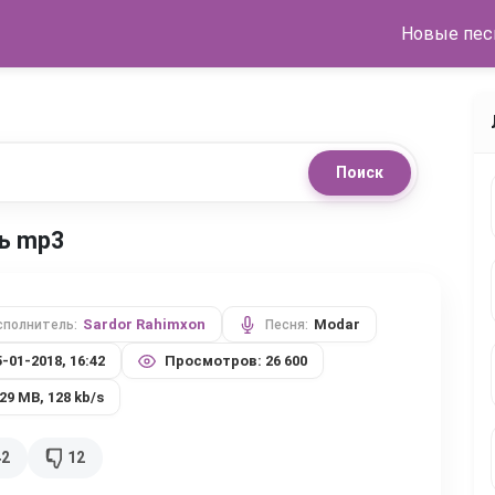
Новые пес
Поиск
ть mp3
Sardor Rahimxon
Modar
сполнитель:
Песня:
5-01-2018, 16:42
Просмотров: 26 600
,29 MB, 128 kb/s
42
12