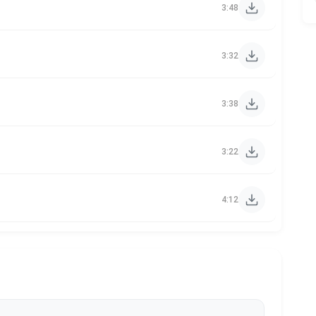
3:48
3:32
3:38
3:22
4:12