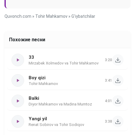
Quvonch.com
»
Tohir Mahkamov
» G'iybatchilar
Похожие песни
33
3:20
Mirzabek Xolmedov va Tohir Mahkamov
Boy qizi
3:41
Tohir Mahkamov
Balki
4:01
Diyor Mahkamov va Madina Mumtoz
Yangi yil
3:38
Renat Sobirov va Tohir Sodiqov