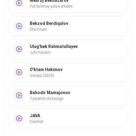
Mexroj Beknazarov
Puli bo'lmay qolsa erkakni
Bekzod Berdiqulov
Ota-Onam
Ulug'bek Rahmatullayev
Jufti halolim
O'ktam Hakimov
Ismigul (2026)
Bahodir Mamajonov
Tijoratchi do'stimga
JAVA
Comfort