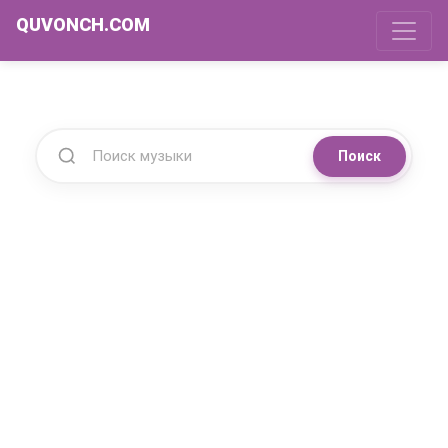
QUVONCH.COM
Поиск