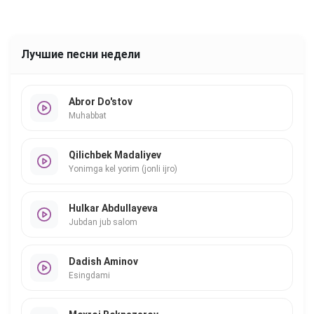
Лучшие песни недели
Abror Do'stov
Muhabbat
Qilichbek Madaliyev
Yonimga kel yorim (jonli ijro)
Hulkar Abdullayeva
Jubdan jub salom
Dadish Aminov
Esingdami