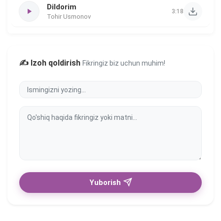
Dildorim
3:18
Tohir Usmonov
✍️ Izoh qoldirish
Fikringiz biz uchun muhim!
Yuborish