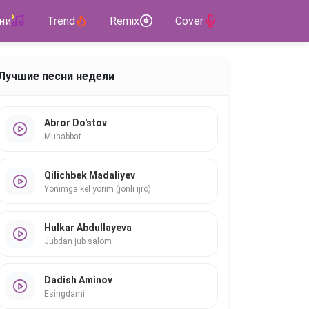
ни
Trend
Remix
Cover
Лучшие песни недели
Abror Do'stov
Muhabbat
Qilichbek Madaliyev
Yonimga kel yorim (jonli ijro)
Hulkar Abdullayeva
Jubdan jub salom
Dadish Aminov
Esingdami