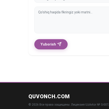
Yuborish
QUVONCH.COM
© 2026 Все права защищены. Лицензия UzAvtor № S-007/