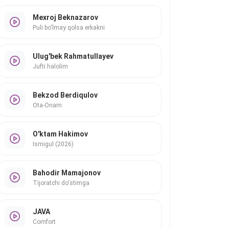
Mexroj Beknazarov
Puli bo'lmay qolsa erkakni
Ulug'bek Rahmatullayev
Jufti halolim
Bekzod Berdiqulov
Ota-Onam
O'ktam Hakimov
Ismigul (2026)
Bahodir Mamajonov
Tijoratchi do'stimga
JAVA
Comfort