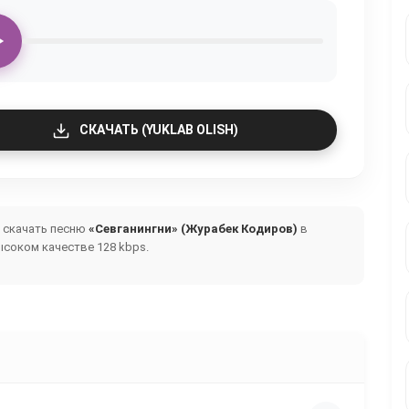
СКАЧАТЬ (YUKLAB OLISH)
и скачать песню
«Севганингни» (Журабек Кодиров)
в
ысоком качестве 128 kbps.