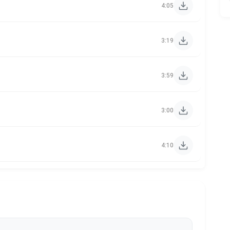
4:05
3:19
3:59
3:00
4:10