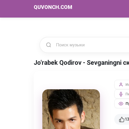
QUVONCH.COM
Jo'rabek Qodirov - Sevganingni 
И
П
П
1