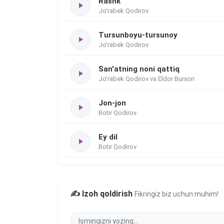
Rashk
Jo'rabek Qodirov
Tursunboyu-tursunoy
Jo'rabek Qodirov
San'atning noni qattiq
Jo'rabek Qodirov va Eldor Burxon
Jon-jon
Botir Qodirov
Ey dil
Botir Qodirov
✍️ Izoh qoldirish
Fikringiz biz uchun muhim!