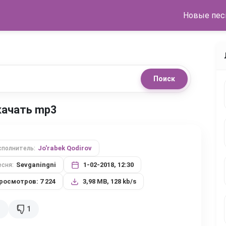
Новые пес
Поиск
скачать mp3
Jo'rabek Qodirov
сполнитель:
Sevganingni
1-02-2018, 12:30
есня:
росмотров: 7 224
3,98 MB, 128 kb/s
3
1