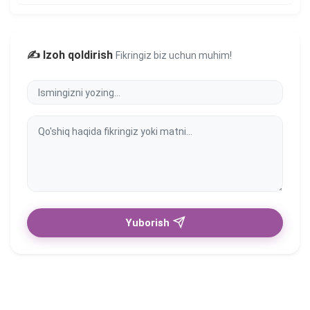
✍️ Izoh qoldirish
Fikringiz biz uchun muhim!
Yuborish