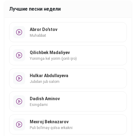
Лучшие песни недели
Abror Do'stov
Muhabbat
Qilichbek Madaliyev
Yonimga kel yorim (jonli ijro)
Hulkar Abdullayeva
Jubdan jub salom
Dadish Aminov
Esingdami
Mexroj Beknazarov
Puli bo'lmay qolsa erkakni