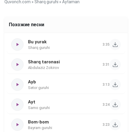
Quvonch.com
»
Sharq guruhi
» Aytaman
Похожие песни
Bu yurak
3:35
Sharq guruhi
Sharq taronasi
3:31
Abdulaziz Zokirov
Ayb
3:13
Setor guruhi
Ayt
3:24
Samo guruhi
Bom-bom
3:23
Bayram guruhi