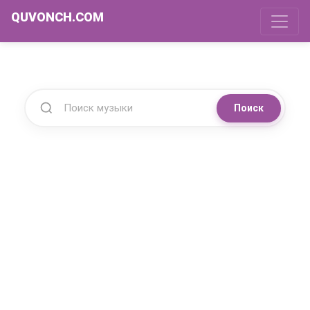
QUVONCH.COM
Поиск