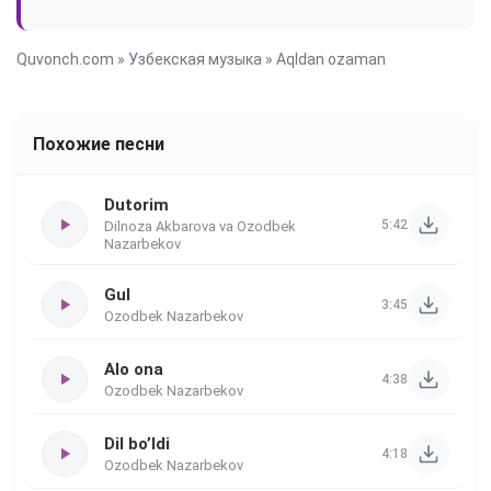
Quvonch.com
»
Узбекская музыка
» Aqldan ozaman
Похожие песни
Dutorim
5:42
Dilnoza Akbarova va Ozodbek
Nazarbekov
Gul
3:45
Ozodbek Nazarbekov
Alo ona
4:38
Ozodbek Nazarbekov
Dil bo’ldi
4:18
Ozodbek Nazarbekov