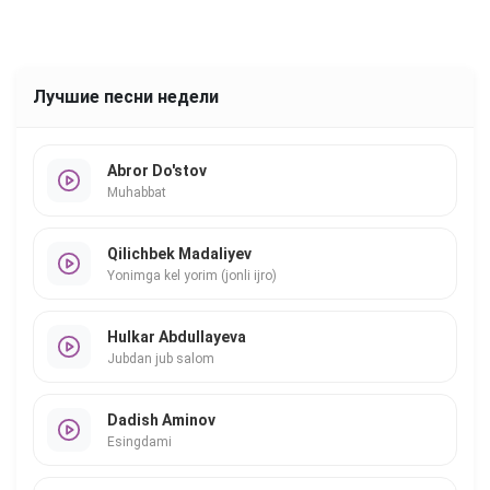
Лучшие песни недели
Abror Do'stov
Muhabbat
Qilichbek Madaliyev
Yonimga kel yorim (jonli ijro)
Hulkar Abdullayeva
Jubdan jub salom
Dadish Aminov
Esingdami