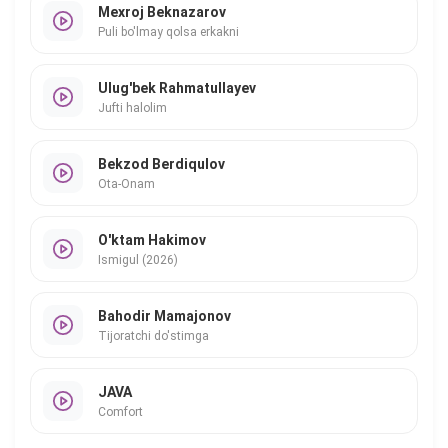
Mexroj Beknazarov
Puli bo'lmay qolsa erkakni
Ulug'bek Rahmatullayev
Jufti halolim
Bekzod Berdiqulov
Ota-Onam
O'ktam Hakimov
Ismigul (2026)
Bahodir Mamajonov
Tijoratchi do'stimga
JAVA
Comfort