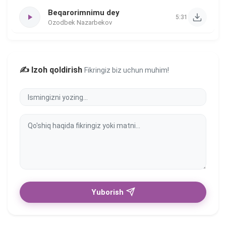
Beqarorimnimu dey
5:31
Ozodbek Nazarbekov
✍️ Izoh qoldirish
Fikringiz biz uchun muhim!
Yuborish