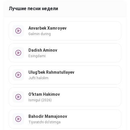
Лучшие песни недели
Anvarbek Xamroyev
Galmin during
Dadish Aminov
Esingdami
Ulug'bek Rahmatullayev
Jufti halolim
O'ktam Hakimov
Ismigul (2026)
Bahodir Mamajonov
Tijoratchi do'stimga