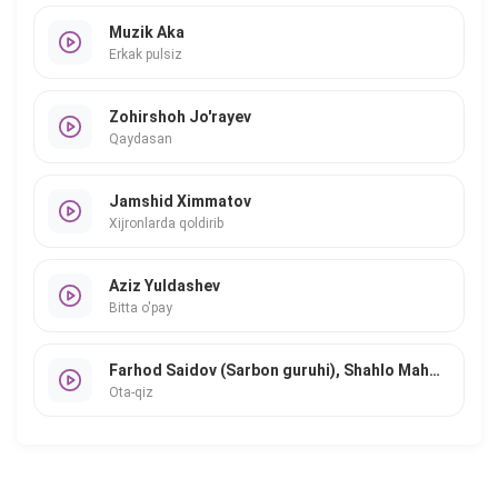
Muzik Aka
Erkak pulsiz
Zohirshoh Jo'rayev
Qaydasan
Jamshid Ximmatov
Xijronlarda qoldirib
Aziz Yuldashev
Bitta o'pay
Farhod Saidov (Sarbon guruhi), Shahlo Mahmudova
Ota-qiz