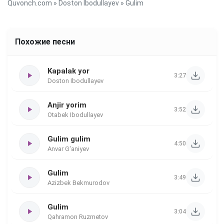
Quvonch.com
»
Doston Ibodullayev
» Gulim
Похожие песни
Kapalak yor
3:27
Doston Ibodullayev
Anjir yorim
3:52
Otabek Ibodullayev
Gulim gulim
4:50
Anvar G'aniyev
Gulim
3:49
Azizbek Bekmurodov
Gulim
3:04
Qahramon Ruzmetov