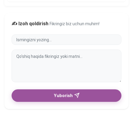
✍️ Izoh qoldirish
Fikringiz biz uchun muhim!
Yuborish