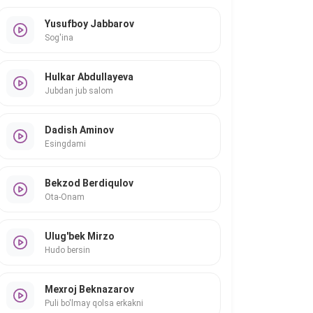
Yusufboy Jabbarov
Sog'ina
Hulkar Abdullayeva
Jubdan jub salom
Dadish Aminov
Esingdami
Bekzod Berdiqulov
Ota-Onam
Ulug'bek Mirzo
Hudo bersin
Mexroj Beknazarov
Puli bo'lmay qolsa erkakni