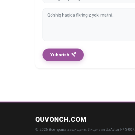
Yuborish
QUVONCH.COM
© 2026 Все права защищены. Лицензия UzAvtor № S-007/