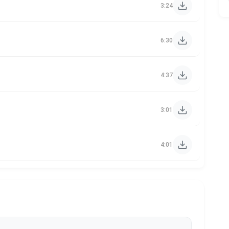
3:24
6:30
4:37
3:01
4:01