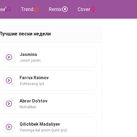
ни
Trend
Remix
Cover
Лучшие песни недели
Jasmina
Jonim jonim
Farrux Raimov
Xohlasang qol
Abror Do'stov
Muhabbat
Qilichbek Madaliyev
Yonimga kel yorim (jonli ijro)