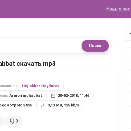
Новые пес
Поиск
habbat скачать mp3
Hojiakbar Haydarov
сполнитель:
Armon muhabbat
20-02-2018, 11:46
есня:
росмотров: 3 828
3,51 MB, 128 kb/s
0
0