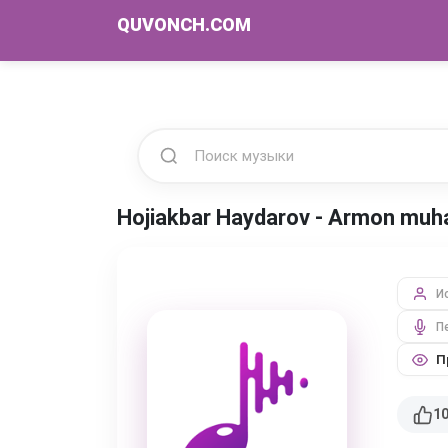
QUVONCH.COM
Hojiakbar Haydarov - Armon mu
И
П
П
1