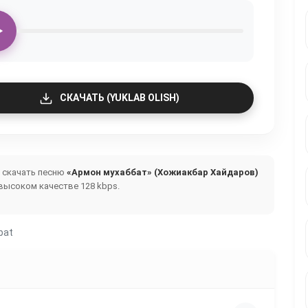
СКАЧАТЬ (YUKLAB OLISH)
и скачать песню
«Армон мухаббат» (Хожиакбар Хайдаров)
высоком качестве 128 kbps.
bat