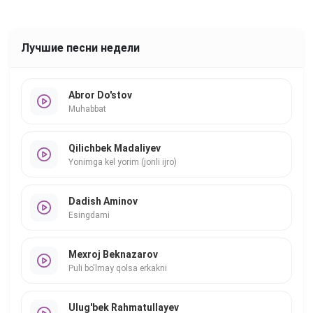
Лучшие песни недели
Abror Do'stov
Muhabbat
Qilichbek Madaliyev
Yonimga kel yorim (jonli ijro)
Dadish Aminov
Esingdami
Mexroj Beknazarov
Puli bo'lmay qolsa erkakni
Ulug'bek Rahmatullayev