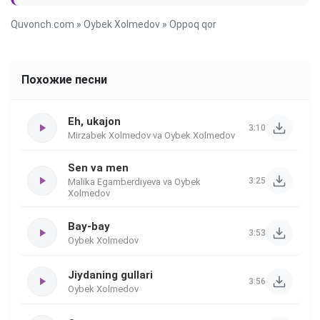
Quvonch.com
»
Oybek Xolmedov
» Oppoq qor
Похожие песни
Eh, ukajon
3:10
Mirzabek Xolmedov va Oybek Xolmedov
Sen va men
3:25
Malika Egamberdiyeva va Oybek
Xolmedov
Bay-bay
3:53
Oybek Xolmedov
Jiydaning gullari
3:56
Oybek Xolmedov