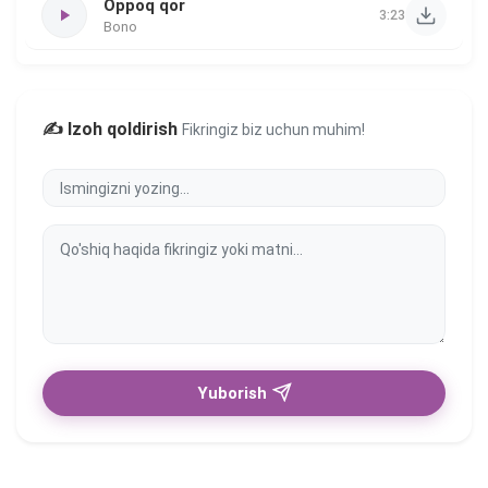
Oppoq qor
3:23
Bono
✍️ Izoh qoldirish
Fikringiz biz uchun muhim!
Yuborish