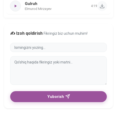
Gulruh
4:19
Elmurod Mirzayev
✍️ Izoh qoldirish
Fikringiz biz uchun muhim!
Yuborish