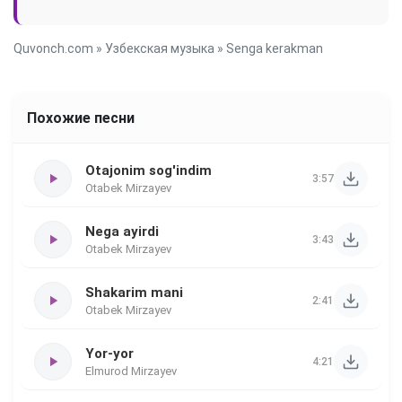
Quvonch.com
»
Узбекская музыка
» Senga kerakman
Похожие песни
Otajonim sog'indim
3:57
Otabek Mirzayev
Nega ayirdi
3:43
Otabek Mirzayev
Shakarim mani
2:41
Otabek Mirzayev
Yor-yor
4:21
Elmurod Mirzayev