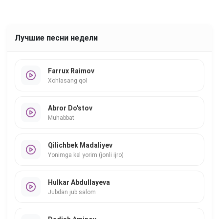
Лучшие песни недели
Farrux Raimov
Xohlasang qol
Abror Do'stov
Muhabbat
Qilichbek Madaliyev
Yonimga kel yorim (jonli ijro)
Hulkar Abdullayeva
Jubdan jub salom