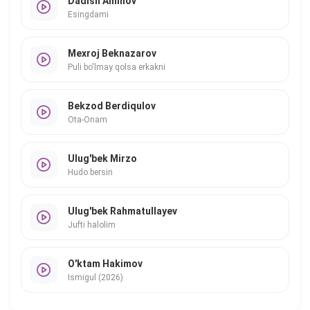
Dadish Aminov
Esingdami
Mexroj Beknazarov
Puli bo'lmay qolsa erkakni
Bekzod Berdiqulov
Ota-Onam
Ulug'bek Mirzo
Hudo bersin
Ulug'bek Rahmatullayev
Jufti halolim
O'ktam Hakimov
Ismigul (2026)