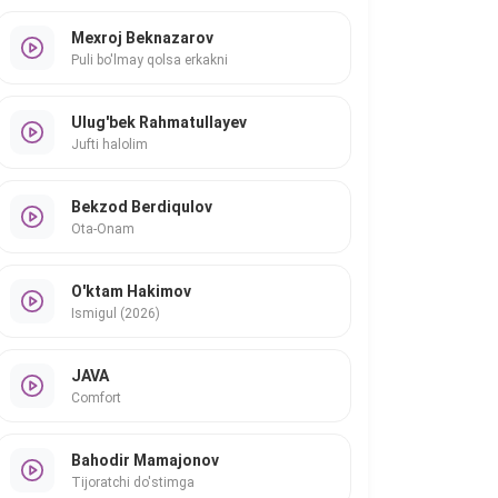
Mexroj Beknazarov
Puli bo'lmay qolsa erkakni
Ulug'bek Rahmatullayev
Jufti halolim
Bekzod Berdiqulov
Ota-Onam
O'ktam Hakimov
Ismigul (2026)
JAVA
Comfort
Bahodir Mamajonov
Tijoratchi do'stimga