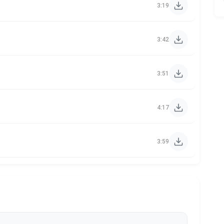
3:19
3:42
3:51
4:17
3:59