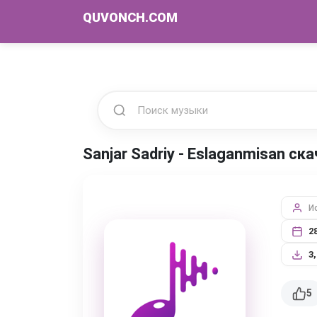
QUVONCH.COM
Sanjar Sadriy - Eslaganmisan ск
И
2
3
5