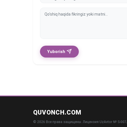
Yuborish
QUVONCH.COM
© 2026 Все права защищены. Лицензия UzAvtor № S-007/