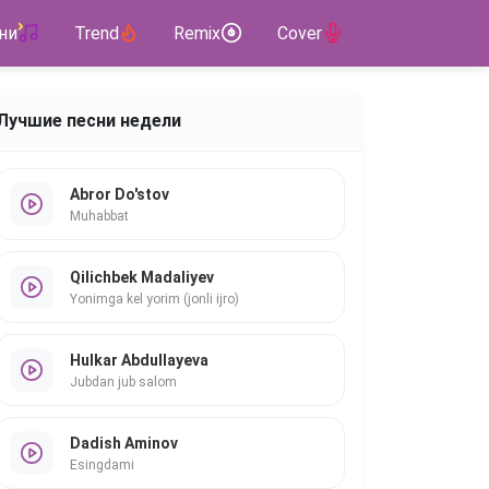
ни
Trend
Remix
Cover
Лучшие песни недели
Abror Do'stov
Muhabbat
Qilichbek Madaliyev
Yonimga kel yorim (jonli ijro)
Hulkar Abdullayeva
Jubdan jub salom
Dadish Aminov
Esingdami