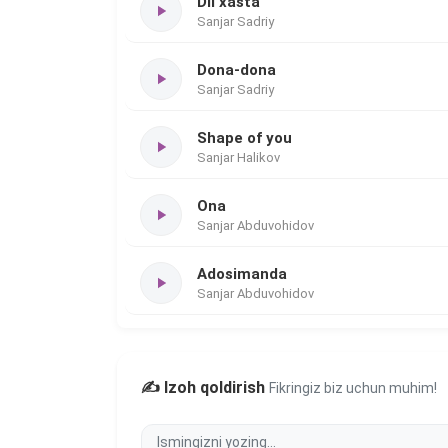
Dil xasta
Sanjar Sadriy
Dona-dona
Sanjar Sadriy
Shape of you
Sanjar Halikov
Ona
Sanjar Abduvohidov
Adosimanda
Sanjar Abduvohidov
✍️ Izoh qoldirish
Fikringiz biz uchun muhim!