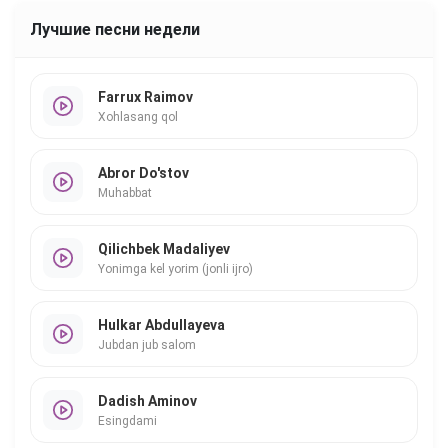
Лучшие песни недели
Farrux Raimov
Xohlasang qol
Abror Do'stov
Muhabbat
Qilichbek Madaliyev
Yonimga kel yorim (jonli ijro)
Hulkar Abdullayeva
Jubdan jub salom
Dadish Aminov
Esingdami