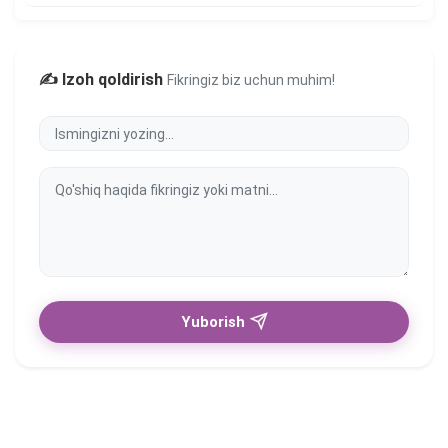
✍️ Izoh qoldirish
Fikringiz biz uchun muhim!
Yuborish