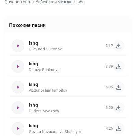
Quvonch.com
»
Узбекская музыка
» Ishq
Похожие песни
Ishq
3:17
Dilmurod Sultonov
Ishq
3:39
Dilfuza Rahimova
Ishq
6:05
Abduhoshim Ismoilov
Ishq
3:20
Dildora Niyozova
Ishq
4:26
Sevara Nazarxon va Shahriyor