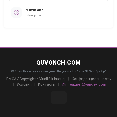
Muzik Aka
Erkak pulsiz
QUVONCH.COM
© 2026 Все права защищены. Лицензия UzAvtor № S-007/23 ✔️
DMCA / Copyright / Mualliflik huquqi
|
Конфиденциальность
|
Условия
|
Контакты
|
📩 lifeuznet@yandex.com