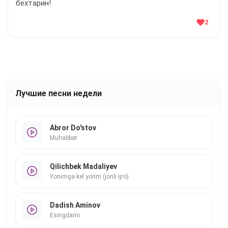
бехтарин!
2
Лучшие песни недели
Abror Do'stov
Muhabbat
Qilichbek Madaliyev
Yonimga kel yorim (jonli ijro)
Dadish Aminov
Esingdami