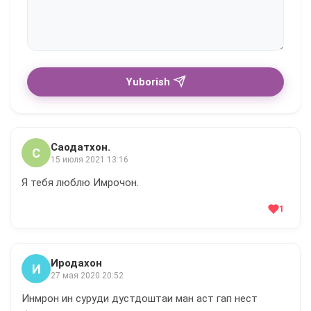
Yuborish
Саодатхон.
С
15 июля 2021 13:16
Я тебя люблю Имрочон.
1
Иродахон
И
27 мая 2020 20:52
Инмрон ин суруди дустдоштаи ман аст гап нест