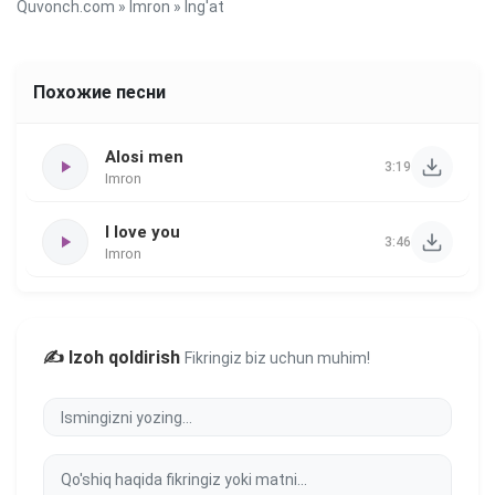
Quvonch.com
»
Imron
» Ing'at
Похожие песни
Alosi men
3:19
Imron
I love you
3:46
Imron
✍️ Izoh qoldirish
Fikringiz biz uchun muhim!