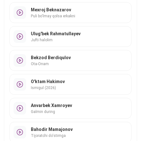
Mexroj Beknazarov
Puli bo'lmay qolsa erkakni
Ulug'bek Rahmatullayev
Jufti halolim
Bekzod Berdiqulov
Ota-Onam
O'ktam Hakimov
Ismigul (2026)
Anvarbek Xamroyev
Galmin during
Bahodir Mamajonov
Tijoratchi do'stimga