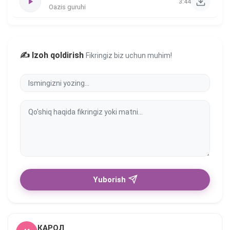
3:44
Oazis guruhi
✍️ Izoh qoldirish
Fikringiz biz uchun muhim!
Yuborish
КАРОЛ