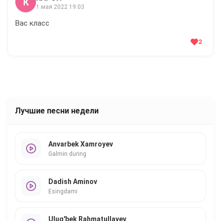
К
1 мая 2022 19:03
Вас класс
2
Лучшие песни недели
Anvarbek Xamroyev
Galmin during
Dadish Aminov
Esingdami
Ulug'bek Rahmatullayev