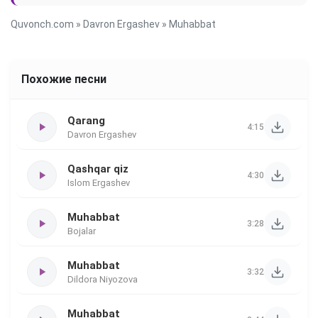
Quvonch.com
»
Davron Ergashev
» Muhabbat
Похожие песни
Qarang
4:15
Davron Ergashev
Qashqar qiz
4:30
Islom Ergashev
Muhabbat
3:28
Bojalar
Muhabbat
3:32
Dildora Niyozova
Muhabbat