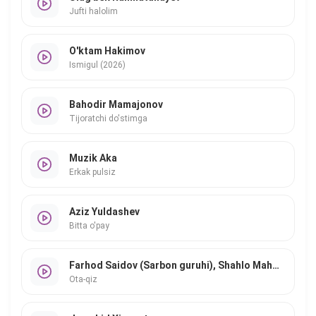
Jufti halolim
O'ktam Hakimov
Ismigul (2026)
Bahodir Mamajonov
Tijoratchi do'stimga
Muzik Aka
Erkak pulsiz
Aziz Yuldashev
Bitta o'pay
Farhod Saidov (Sarbon guruhi), Shahlo Mahmudova
Ota-qiz