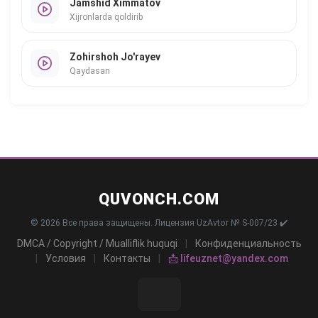
Jamshid Ximmatov
Xijronlarda qoldirib
Zohirshoh Jo'rayev
Qaydasan
QUVONCH.COM
© 2026 Все права защищены. Лицензия UzAvtor № S-007/23 ✔️
DMCA / Copyright / Mualliflik huquqi
|
Конфиденциальность
|
Условия
|
Контакты
|
📩 lifeuznet@yandex.com