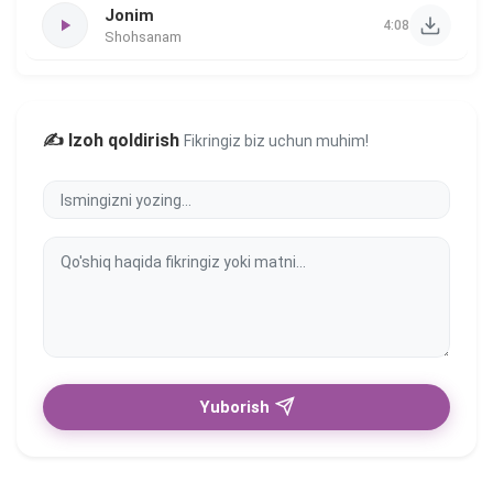
Jonim
4:08
Shohsanam
✍️ Izoh qoldirish
Fikringiz biz uchun muhim!
Yuborish