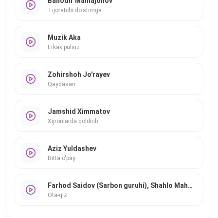
Bahodir Mamajonov
Tijoratchi do'stimga
Muzik Aka
Erkak pulsiz
Zohirshoh Jo'rayev
Qaydasan
Jamshid Ximmatov
Xijronlarda qoldirib
Aziz Yuldashev
Bitta o'pay
Farhod Saidov (Sarbon guruhi), Shahlo Mahmudova
Ota-qiz