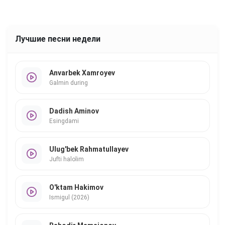
Лучшие песни недели
Anvarbek Xamroyev
Galmin during
Dadish Aminov
Esingdami
Ulug'bek Rahmatullayev
Jufti halolim
O'ktam Hakimov
Ismigul (2026)