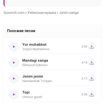
Quvonch.com
»
Узбекская музыка
» Jonim sanga
Похожие песни
Yur muhabbat
2:50
Zoirjon Madrahimov
Mandagi sanga
4:14
Dilmurod Sultonov
Jonim jonim
3:17
Hamdambek To'rayev
Topi
3:30
Ummon guruhi