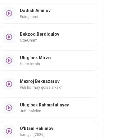
Dadish Aminov
Esingdami
Bekzod Berdiqulov
Ota-Onam
Ulug'bek Mirzo
Hudo bersin
Mexroj Beknazarov
Puli bo'lmay qolsa erkakni
Ulug'bek Rahmatullayev
Jufti halolim
O'ktam Hakimov
Ismigul (2026)