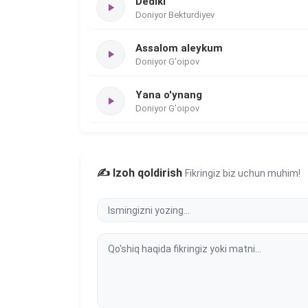
Dediki
Doniyor Bekturdiyev
Assalom aleykum
Doniyor G'oipov
Yana o'ynang
Doniyor G'oipov
✍️ Izoh qoldirish
Fikringiz biz uchun muhim!