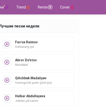
ни
Trend
Remix
Cover
Лучшие песни недели
Farrux Raimov
Xohlasang qol
Abror Do'stov
Muhabbat
Qilichbek Madaliyev
Yonimga kel yorim (jonli ijro)
Hulkar Abdullayeva
Jubdan jub salom