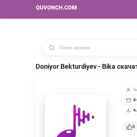
QUVONCH.COM
Doniyor Bekturdiyev - Bika скач
И
8
4
6