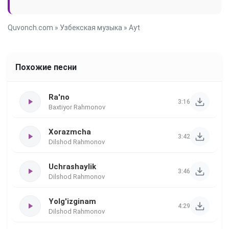
Quvonch.com
»
Узбекская музыка
» Ayt
Похожие песни
Ra'no
3:16
Baxtiyor Rahmonov
Xorazmcha
3:42
Dilshod Rahmonov
Uchrashaylik
3:46
Dilshod Rahmonov
Yolg'izginam
4:29
Dilshod Rahmonov