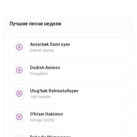
Лучшие песни недели
Anvarbek Xamroyev
Galmin during
Dadish Aminov
Esingdami
Ulug'bek Rahmatullayev
Jufti halolim
O'ktam Hakimov
Ismigul (2026)