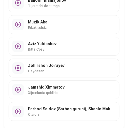
Bahodir Mamajonov
Tijoratchi do'stimga
Muzik Aka
Erkak pulsiz
Aziz Yuldashev
Bitta o'pay
Zohirshoh Jo'rayev
Qaydasan
Jamshid Ximmatov
Xijronlarda qoldirib
Farhod Saidov (Sarbon guruhi), Shahlo Mahmudova
Ota-qiz