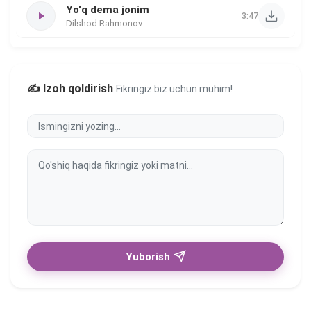
Yo'q dema jonim
3:47
Dilshod Rahmonov
✍️ Izoh qoldirish
Fikringiz biz uchun muhim!
Yuborish