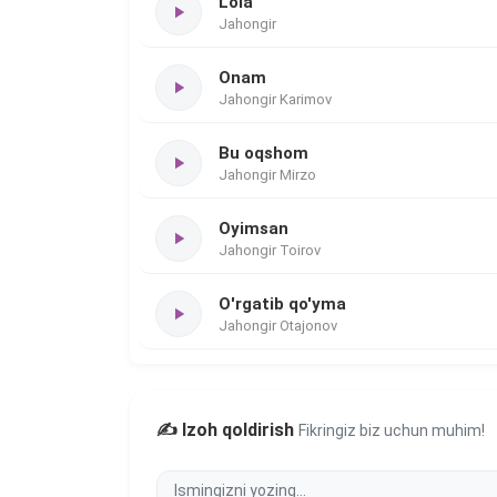
Lola
Jahongir
Onam
Jahongir Karimov
Bu oqshom
Jahongir Mirzo
Oyimsan
Jahongir Toirov
O'rgatib qo'yma
Jahongir Otajonov
✍️ Izoh qoldirish
Fikringiz biz uchun muhim!