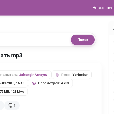
Новые пес
Поиск
ачать mp3
Jahongir Asrayev
Yorimdur
сполнитель:
Песня:
6-03-2018, 16:48
Просмотров: 4 233
,75 MB, 128 kb/s
1
1