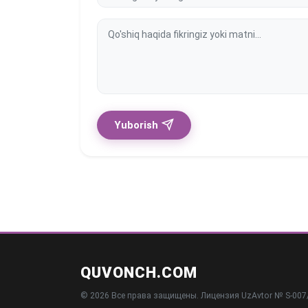
Yuborish
QUVONCH.COM
© 2026 Все права защищены. Лицензия UzAvtor № S-007/