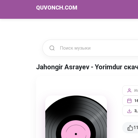
QUVONCH.COM
Jahongir Asrayev - Yorimdur ск
И
1
3
1