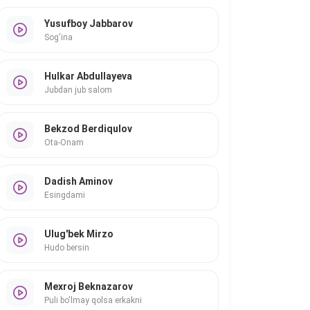
Yusufboy Jabbarov
Sog'ina
Hulkar Abdullayeva
Jubdan jub salom
Bekzod Berdiqulov
Ota-Onam
Dadish Aminov
Esingdami
Ulug'bek Mirzo
Hudo bersin
Mexroj Beknazarov
Puli bo'lmay qolsa erkakni