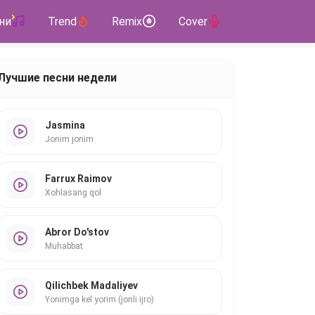
ни
Trend
Remix
Cover
Лучшие песни недели
Jasmina
Jonim jonim
Farrux Raimov
Xohlasang qol
Abror Do'stov
Muhabbat
Qilichbek Madaliyev
Yonimga kel yorim (jonli ijro)