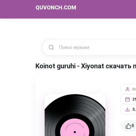
QUVONCH.COM
Koinot guruhi - Xiyonat скачать
И
2
3
8