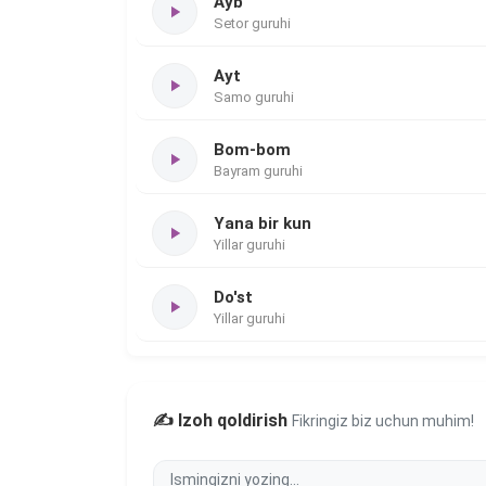
Ayb
Setor guruhi
Ayt
Samo guruhi
Bom-bom
Bayram guruhi
Yana bir kun
Yillar guruhi
Do'st
Yillar guruhi
✍️ Izoh qoldirish
Fikringiz biz uchun muhim!