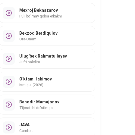
Mexroj Beknazarov
Puli bo'lmay qolsa erkakni
Bekzod Berdiqulov
Ota-Onam
Ulug'bek Rahmatullayev
Jufti halolim
O'ktam Hakimov
Ismigul (2026)
Bahodir Mamajonov
Tijoratchi do'stimga
JAVA
Comfort