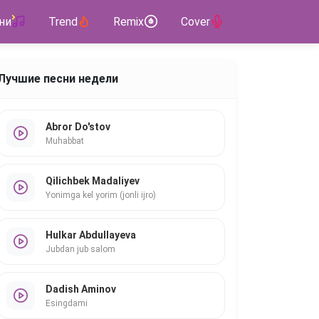
ни
Trend
Remix
Cover
Лучшие песни недели
Abror Do'stov
Muhabbat
Qilichbek Madaliyev
Yonimga kel yorim (jonli ijro)
Hulkar Abdullayeva
Jubdan jub salom
Dadish Aminov
Esingdami