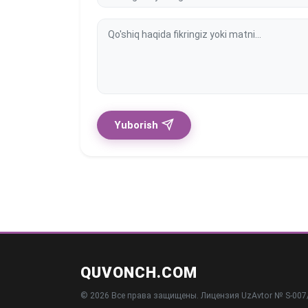
Yuborish
QUVONCH.COM
© 2026 Все права защищены. Лицензия UzAvtor № S-007/