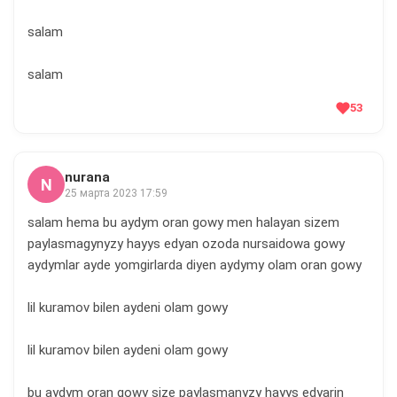
salam
salam
53
nurana
N
25 марта 2023 17:59
salam hema bu aydym oran gowy men halayan sizem
paylasmagynyzy hayys edyan ozoda nursaidowa gowy
aydymlar ayde yomgirlarda diyen aydymy olam oran gowy
lil kuramov bilen aydeni olam gowy
lil kuramov bilen aydeni olam gowy
bu aydym oran gowy size paylasmanyzy hayys edyarin