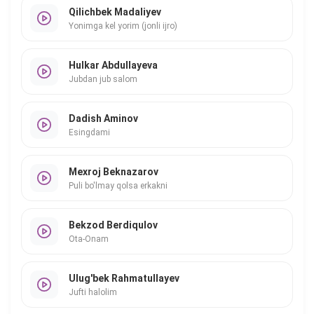
Qilichbek Madaliyev
Yonimga kel yorim (jonli ijro)
Hulkar Abdullayeva
Jubdan jub salom
Dadish Aminov
Esingdami
Mexroj Beknazarov
Puli bo'lmay qolsa erkakni
Bekzod Berdiqulov
Ota-Onam
Ulug'bek Rahmatullayev
Jufti halolim