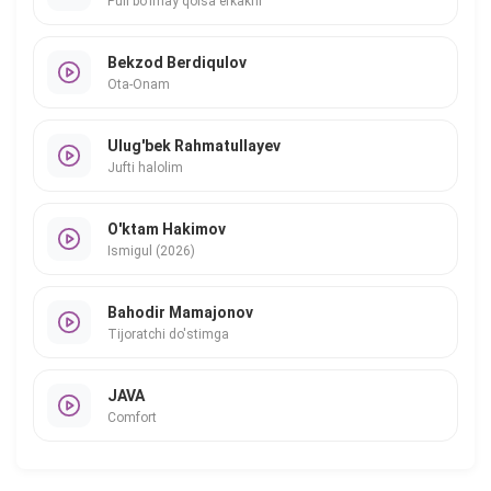
Puli bo'lmay qolsa erkakni
Bekzod Berdiqulov
Ota-Onam
Ulug'bek Rahmatullayev
Jufti halolim
O'ktam Hakimov
Ismigul (2026)
Bahodir Mamajonov
Tijoratchi do'stimga
JAVA
Comfort