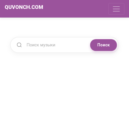
QUVONCH.COM
Поиск