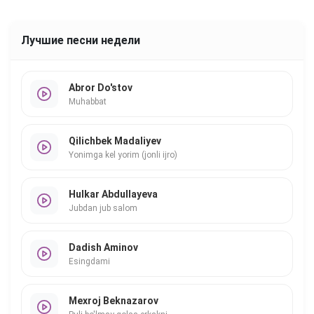
Лучшие песни недели
Abror Do'stov
Muhabbat
Qilichbek Madaliyev
Yonimga kel yorim (jonli ijro)
Hulkar Abdullayeva
Jubdan jub salom
Dadish Aminov
Esingdami
Mexroj Beknazarov