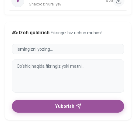
4:20
Shaxboz Nuraliyev
✍️ Izoh qoldirish
Fikringiz biz uchun muhim!
Yuborish