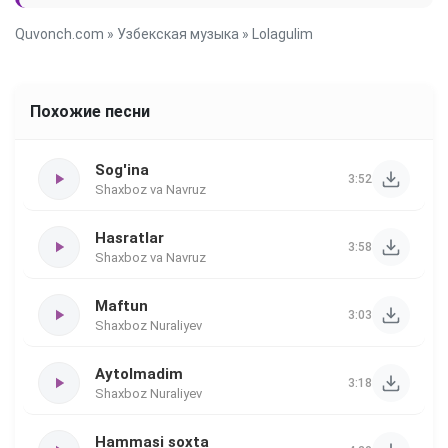
Quvonch.com
»
Узбекская музыка
» Lolagulim
Похожие песни
Sog'ina
3:52
Shaxboz va Navruz
Hasratlar
3:58
Shaxboz va Navruz
Maftun
3:03
Shaxboz Nuraliyev
Aytolmadim
3:18
Shaxboz Nuraliyev
Hammasi soxta