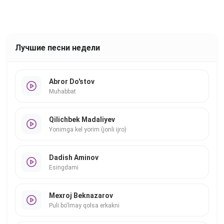
Лучшие песни недели
Abror Do'stov
Muhabbat
Qilichbek Madaliyev
Yonimga kel yorim (jonli ijro)
Dadish Aminov
Esingdami
Mexroj Beknazarov
Puli bo'lmay qolsa erkakni