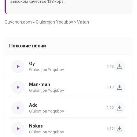
высоком качестве 128 kbps.
Quvonch.com
»
G'ulomjon Yoqubov
» Vatan
Похожие песни
Oy
4:48
G'ulomjon Yoqubov
Man-man
3:13
G'ulomjon Yoqubov
Ado
3:22
G'ulomjon Yoqubov
Nokas
4:52
G'ulomjon Yoqubov