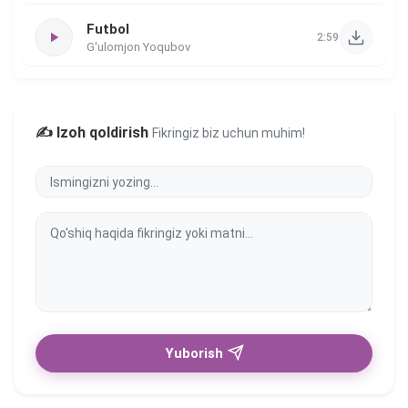
Futbol
2:59
G'ulomjon Yoqubov
✍️ Izoh qoldirish
Fikringiz biz uchun muhim!
Yuborish