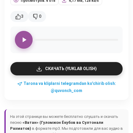
Просмотров: 4 018
4,17 MB, 128 kb/s
3
0
СКАЧАТЬ (YUKLAB OLISH)
Tarona va kliplarni telegramdan ko'chirib olish:
@quvonch_com
На этой странице вы можете бесплатно слушать и скачать
песню
«Ватан» (Гуломжон Ёкубов ва Султонали
Рахматов)
в формате mp3. Мы подготовили для вас аудио в