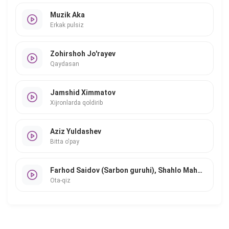
Muzik Aka
Erkak pulsiz
Zohirshoh Jo'rayev
Qaydasan
Jamshid Ximmatov
Xijronlarda qoldirib
Aziz Yuldashev
Bitta o'pay
Farhod Saidov (Sarbon guruhi), Shahlo Mahmudova
Ota-qiz