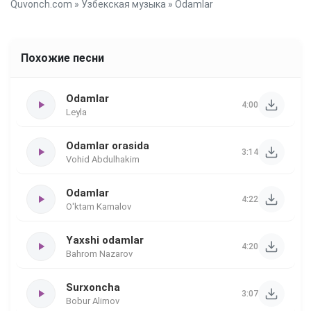
Quvonch.com
»
Узбекская музыка
» Odamlar
Похожие песни
Odamlar
4:00
Leyla
Odamlar orasida
3:14
Vohid Abdulhakim
Odamlar
4:22
O'ktam Kamalov
Yaxshi odamlar
4:20
Bahrom Nazarov
Surxoncha
3:07
Bobur Alimov