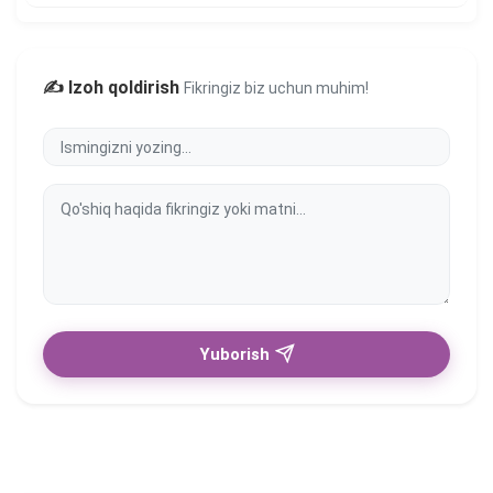
✍️ Izoh qoldirish
Fikringiz biz uchun muhim!
Yuborish