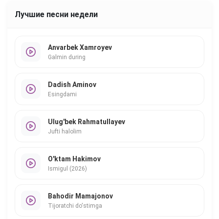
Лучшие песни недели
Anvarbek Xamroyev
Galmin during
Dadish Aminov
Esingdami
Ulug'bek Rahmatullayev
Jufti halolim
O'ktam Hakimov
Ismigul (2026)
Bahodir Mamajonov
Tijoratchi do'stimga