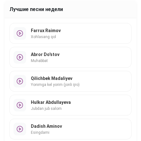
Лучшие песни недели
Farrux Raimov
Xohlasang qol
Abror Do'stov
Muhabbat
Qilichbek Madaliyev
Yonimga kel yorim (jonli ijro)
Hulkar Abdullayeva
Jubdan jub salom
Dadish Aminov
Esingdami