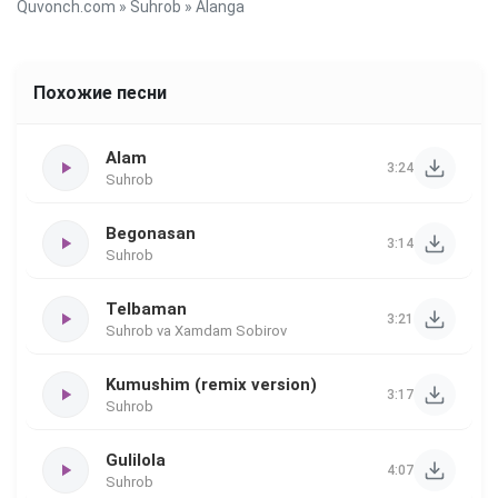
Quvonch.com
»
Suhrob
» Alanga
Похожие песни
Alam
3:24
Suhrob
Begonasan
3:14
Suhrob
Telbaman
3:21
Suhrob va Xamdam Sobirov
Kumushim (remix version)
3:17
Suhrob
Gulilola
4:07
Suhrob