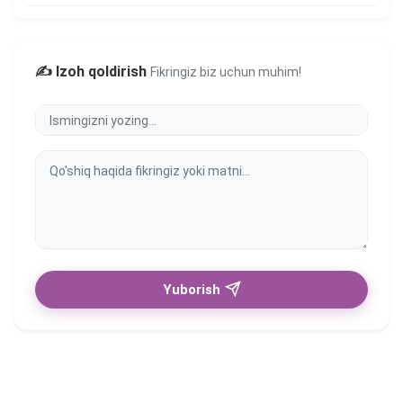
✍️ Izoh qoldirish
Fikringiz biz uchun muhim!
Yuborish