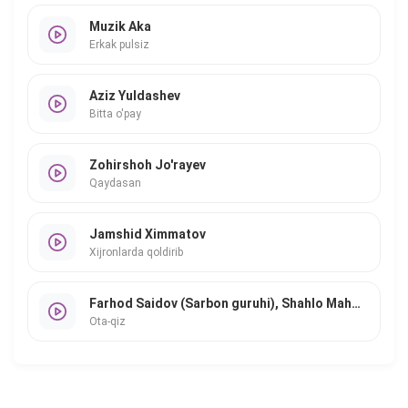
Muzik Aka
Erkak pulsiz
Aziz Yuldashev
Bitta o'pay
Zohirshoh Jo'rayev
Qaydasan
Jamshid Ximmatov
Xijronlarda qoldirib
Farhod Saidov (Sarbon guruhi), Shahlo Mahmudova
Ota-qiz