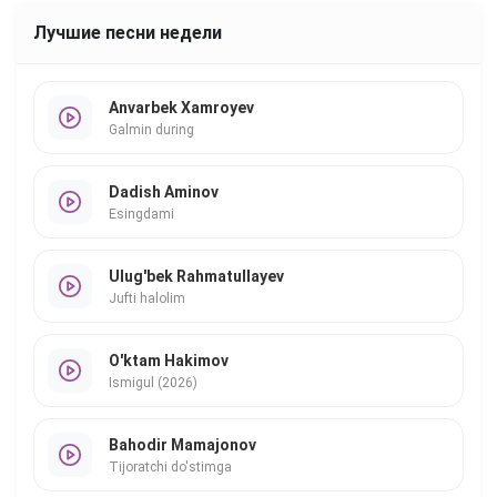
Лучшие песни недели
Anvarbek Xamroyev
Galmin during
Dadish Aminov
Esingdami
Ulug'bek Rahmatullayev
Jufti halolim
O'ktam Hakimov
Ismigul (2026)
Bahodir Mamajonov
Tijoratchi do'stimga