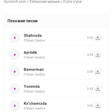
Quvonch.com
»
Узбекская музыка
» O'yna-o'yna
Похожие песни
Shahzoda
3:25
O'ktam Saidov
Ayrildik
3:34
O'ktam Saidov
Bemorman
3:30
O'ktam Saidov
Yonimda
3:43
O'ktam Saidov
Ko'chamizda
3:05
O'ktam Saidov