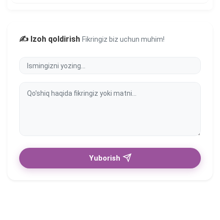
✍️ Izoh qoldirish
Fikringiz biz uchun muhim!
Yuborish