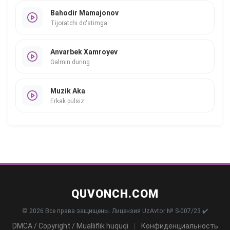
Bahodir Mamajonov
Tijoratchi do'stimga
Anvarbek Xamroyev
Galmin during
Muzik Aka
Erkak pulsiz
QUVONCH.COM
© 2026 Все права защищены. Лицензия UzAvtor № S-007/23 ✔️
DMCA / Copyright / Mualliflik huquqi
|
Конфиденциальность