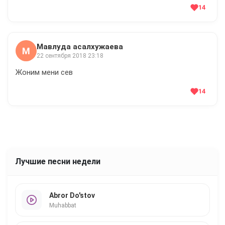
14
Мавлуда асалхужаева
М
22 сентября 2018 23:18
Жоним мени сев
14
Лучшие песни недели
Abror Do'stov
Muhabbat