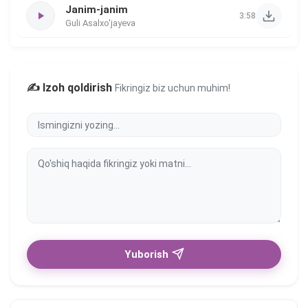
Janim-janim
3:58
Guli Asalxo'jayeva
✍️ Izoh qoldirish
Fikringiz biz uchun muhim!
Yuborish