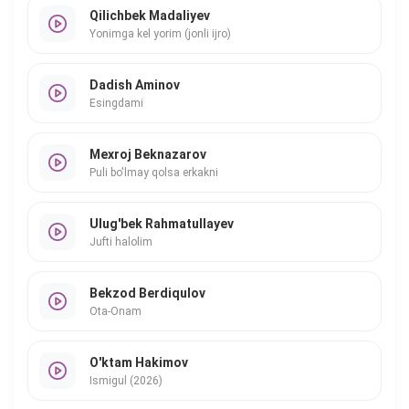
Qilichbek Madaliyev
Yonimga kel yorim (jonli ijro)
Dadish Aminov
Esingdami
Mexroj Beknazarov
Puli bo'lmay qolsa erkakni
Ulug'bek Rahmatullayev
Jufti halolim
Bekzod Berdiqulov
Ota-Onam
O'ktam Hakimov
Ismigul (2026)