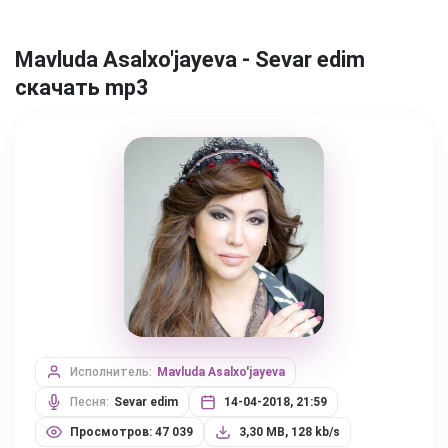
Mavluda Asalxo'jayeva - Sevar edim
скачать mp3
Исполнитель:
Mavluda Asalxo'jayeva
Песня:
Sevar edim
14-04-2018, 21:59
Просмотров: 47 039
3,30 MB, 128 kb/s