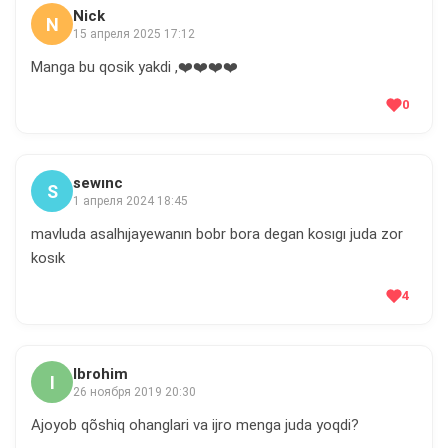
Nick
N
15 апреля 2025 17:12
Manga bu qosik yakdi ,❤️❤️❤️❤️
0
sewınc
S
1 апреля 2024 18:45
mavluda asalhıjayewanın bobr bora degan kosıgı juda zor
kosık
4
Ibrohim
I
26 ноября 2019 20:30
Ajoyob qõshiq ohanglari va ijro menga juda yoqdi?