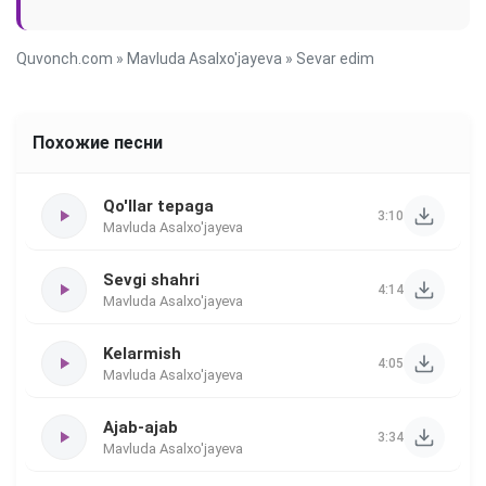
Quvonch.com
»
Mavluda Asalxo'jayeva
» Sevar edim
Похожие песни
Qo'llar tepaga
3:10
Mavluda Asalxo'jayeva
Sevgi shahri
4:14
Mavluda Asalxo'jayeva
Kelarmish
4:05
Mavluda Asalxo'jayeva
Ajab-ajab
3:34
Mavluda Asalxo'jayeva