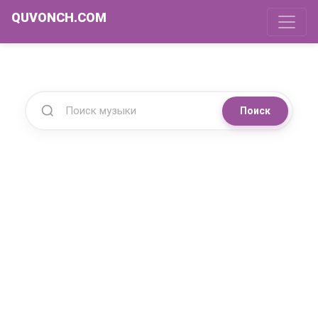
QUVONCH.COM
Поиск