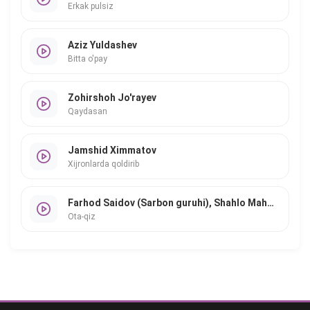
Erkak pulsiz
Aziz Yuldashev
Bitta o'pay
Zohirshoh Jo'rayev
Qaydasan
Jamshid Ximmatov
Xijronlarda qoldirib
Farhod Saidov (Sarbon guruhi), Shahlo Mahmudova
Ota-qiz