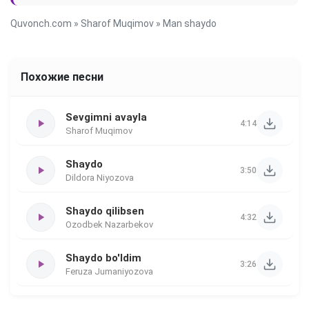
Quvonch.com
»
Sharof Muqimov
» Man shaydo
Похожие песни
Sevgimni avayla
4:14
Sharof Muqimov
Shaydo
3:50
Dildora Niyozova
Shaydo qilibsen
4:32
Ozodbek Nazarbekov
Shaydo bo'ldim
3:26
Feruza Jumaniyozova