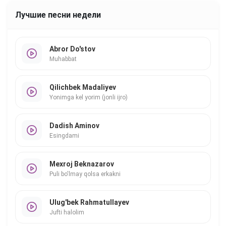
Лучшие песни недели
Abror Do'stov
Muhabbat
Qilichbek Madaliyev
Yonimga kel yorim (jonli ijro)
Dadish Aminov
Esingdami
Mexroj Beknazarov
Puli bo'lmay qolsa erkakni
Ulug'bek Rahmatullayev
Jufti halolim