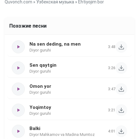
Quvonch.com
»
Узбекская музыка
» Ehtiyojim bor
Похожие песни
Na sen deding, na men
3:48
Diyor guruhi
Sen qaytgin
3:26
Diyor guruhi
Omon yor
3:47
Diyor guruhi
Yoqimtoy
3:21
Diyor guruhi
Balki
4:01
Diyor Mahkamov va Madina Mumtoz