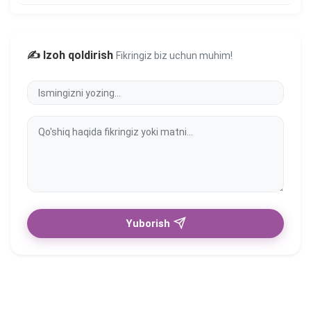
✍️ Izoh qoldirish
Fikringiz biz uchun muhim!
Yuborish