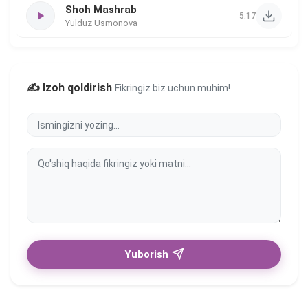
Shoh Mashrab
5:17
Yulduz Usmonova
✍️ Izoh qoldirish
Fikringiz biz uchun muhim!
Yuborish