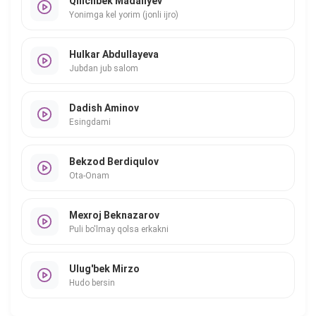
Qilichbek Madaliyev
Yonimga kel yorim (jonli ijro)
Hulkar Abdullayeva
Jubdan jub salom
Dadish Aminov
Esingdami
Bekzod Berdiqulov
Ota-Onam
Mexroj Beknazarov
Puli bo'lmay qolsa erkakni
Ulug'bek Mirzo
Hudo bersin