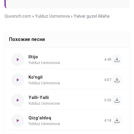
Quvonch.com
»
Yulduz Usmonova
» Yalvar guzel Allaha
Похожие песни
Iltijo
4:49
Yulduz Usmonova
Ko'ngil
4:07
Yulduz Usmonova
Yalli-Yalli
3:50
Yulduz Usmonova
Qizg'aldoq
4:18
Yulduz Usmonova