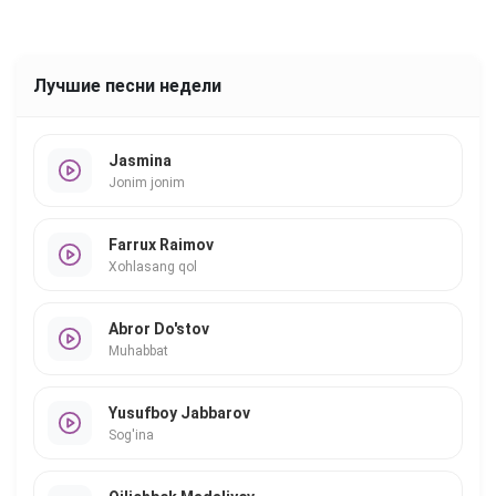
Лучшие песни недели
Jasmina
Jonim jonim
Farrux Raimov
Xohlasang qol
Abror Do'stov
Muhabbat
Yusufboy Jabbarov
Sog'ina