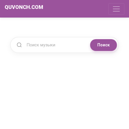
QUVONCH.COM
Поиск