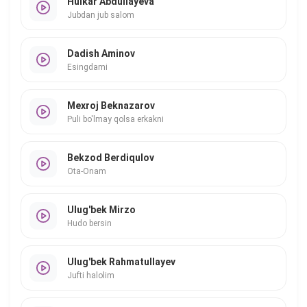
Hulkar Abdullayeva
Jubdan jub salom
Dadish Aminov
Esingdami
Mexroj Beknazarov
Puli bo'lmay qolsa erkakni
Bekzod Berdiqulov
Ota-Onam
Ulug'bek Mirzo
Hudo bersin
Ulug'bek Rahmatullayev
Jufti halolim