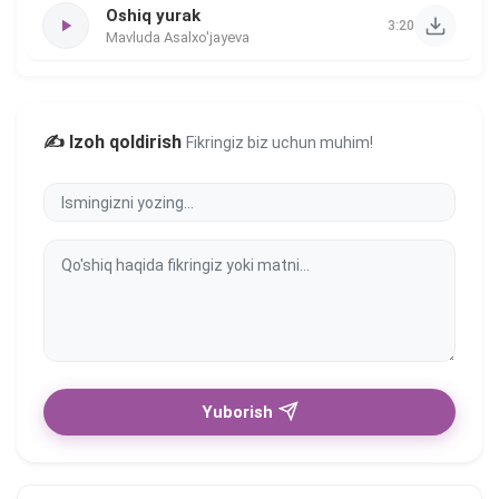
Oshiq yurak
3:20
Mavluda Asalxo'jayeva
✍️ Izoh qoldirish
Fikringiz biz uchun muhim!
Yuborish