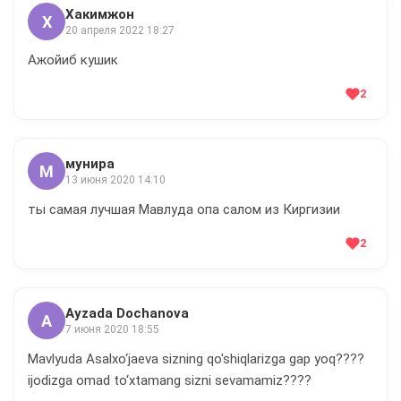
Хакимжон
Х
20 апреля 2022 18:27
Ажойиб кушик
2
мунира
М
13 июня 2020 14:10
ты самая лучшая Мавлуда опа салом из Киргизии
2
Ayzada Dochanova
A
7 июня 2020 18:55
Mavlyuda Asalxo‘jaeva sizning qo'shiqlarizga gap yoq????
ijodizga omad to‘xtamang sizni sevamamiz????