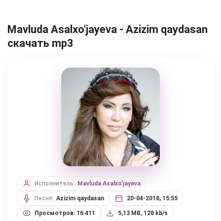
Mavluda Asalxo'jayeva - Azizim qaydasan
скачать mp3
Исполнитель:
Mavluda Asalxo'jayeva
Песня:
Azizim qaydasan
20-04-2018, 15:55
Просмотров: 16 411
5,13 MB, 128 kb/s