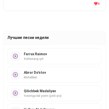
6
Лучшие песни недели
Farrux Raimov
Xohlasang qol
Abror Do'stov
Muhabbat
Qilichbek Madaliyev
Yonimga kel yorim (jonli ijro)