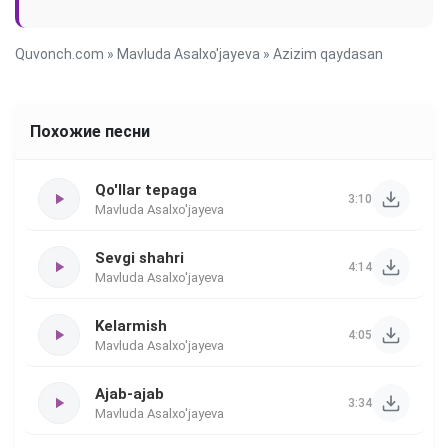
Quvonch.com
»
Mavluda Asalxo'jayeva
» Azizim qaydasan
Похожие песни
Qo'llar tepaga
3:10
Mavluda Asalxo'jayeva
Sevgi shahri
4:14
Mavluda Asalxo'jayeva
Kelarmish
4:05
Mavluda Asalxo'jayeva
Ajab-ajab
3:34
Mavluda Asalxo'jayeva