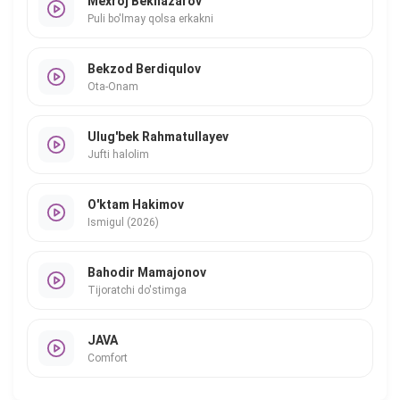
Mexroj Beknazarov
Puli bo'lmay qolsa erkakni
Bekzod Berdiqulov
Ota-Onam
Ulug'bek Rahmatullayev
Jufti halolim
O'ktam Hakimov
Ismigul (2026)
Bahodir Mamajonov
Tijoratchi do'stimga
JAVA
Comfort