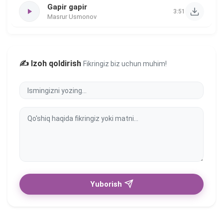
Gapir gapir
3:51
Masrur Usmonov
✍️ Izoh qoldirish
Fikringiz biz uchun muhim!
Yuborish