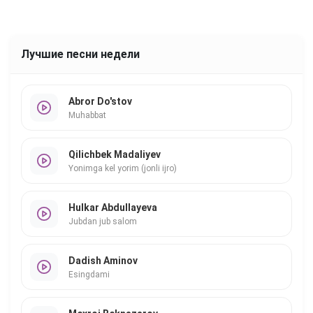
Лучшие песни недели
Abror Do'stov
Muhabbat
Qilichbek Madaliyev
Yonimga kel yorim (jonli ijro)
Hulkar Abdullayeva
Jubdan jub salom
Dadish Aminov
Esingdami