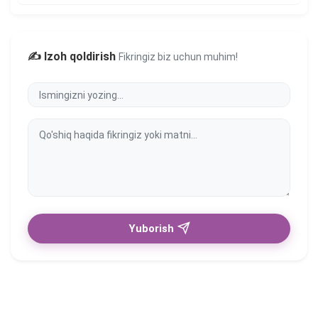
✍️ Izoh qoldirish
Fikringiz biz uchun muhim!
Yuborish