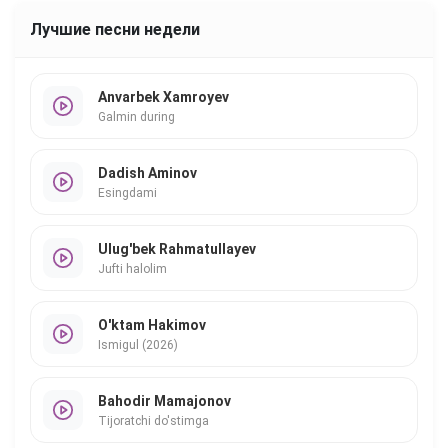
Лучшие песни недели
Anvarbek Xamroyev
Galmin during
Dadish Aminov
Esingdami
Ulug'bek Rahmatullayev
Jufti halolim
O'ktam Hakimov
Ismigul (2026)
Bahodir Mamajonov
Tijoratchi do'stimga