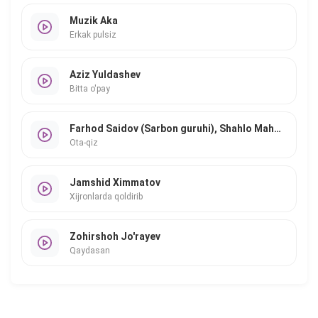
Muzik Aka
Erkak pulsiz
Aziz Yuldashev
Bitta o'pay
Farhod Saidov (Sarbon guruhi), Shahlo Mahmudova
Ota-qiz
Jamshid Ximmatov
Xijronlarda qoldirib
Zohirshoh Jo'rayev
Qaydasan