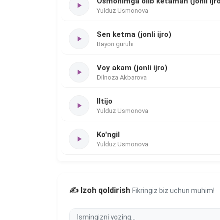
Osmonimga olib ketaman (jonli ijr
Yulduz Usmonova
Sen ketma (jonli ijro)
Bayon guruhi
Voy akam (jonli ijro)
Dilnoza Akbarova
Iltijo
Yulduz Usmonova
Ko'ngil
Yulduz Usmonova
✍️ Izoh qoldirish
Fikringiz biz uchun muhim!