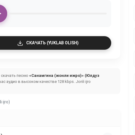
СКАЧАТЬ (YUKLAB OLISH)
и скачать песню
«Санамгина (жонли ижро)» (Юлдуз
ас аудио в высоком качестве 128 kbps.
Jonli ijro
 ijro)