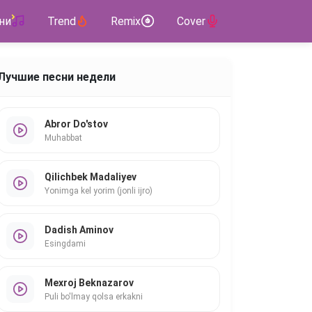
ни
Trend
Remix
Cover
Лучшие песни недели
Abror Do'stov
Muhabbat
Qilichbek Madaliyev
Yonimga kel yorim (jonli ijro)
Dadish Aminov
Esingdami
Mexroj Beknazarov
Puli bo'lmay qolsa erkakni