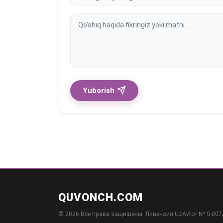
Yuborish
QUVONCH.COM
© 2026 Все права защищены. Лицензия UzAvtor № S-007/