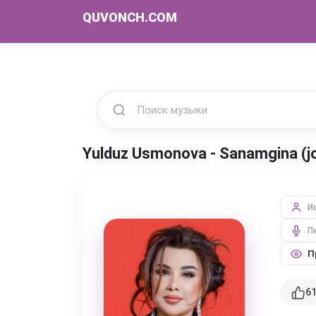
QUVONCH.COM
Yulduz Usmonova - Sanamgina (jo
И
П
П
6