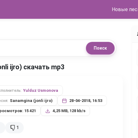
Новые пес
Поиск
nli ijro) скачать mp3
Yulduz Usmonova
сполнитель:
Sanamgina (jonli ijro)
28-04-2018, 16:53
есня:
росмотров: 15 421
4,25 MB, 128 kb/s
1
1