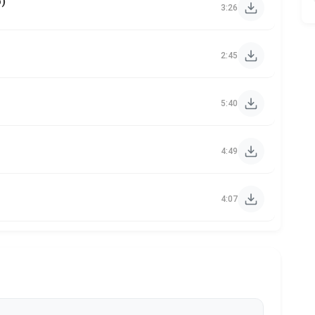
o)
3:26
2:45
5:40
4:49
4:07