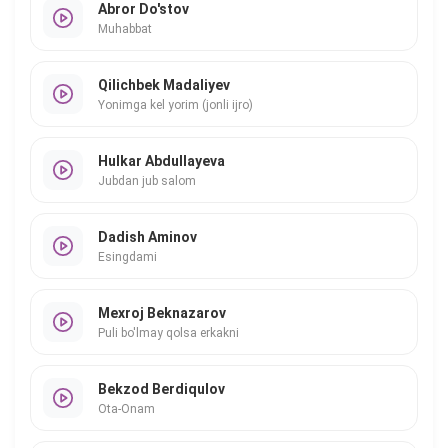
Abror Do'stov
Muhabbat
Qilichbek Madaliyev
Yonimga kel yorim (jonli ijro)
Hulkar Abdullayeva
Jubdan jub salom
Dadish Aminov
Esingdami
Mexroj Beknazarov
Puli bo'lmay qolsa erkakni
Bekzod Berdiqulov
Ota-Onam