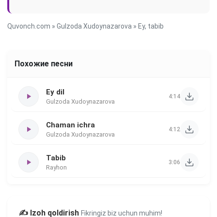
Quvonch.com
»
Gulzoda Xudoynazarova
» Ey, tabib
Похожие песни
Ey dil
4:14
Gulzoda Xudoynazarova
Chaman ichra
4:12
Gulzoda Xudoynazarova
Tabib
3:06
Rayhon
✍️ Izoh qoldirish
Fikringiz biz uchun muhim!