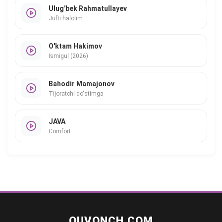
Ulug'bek Rahmatullayev
Jufti halolim
O'ktam Hakimov
Ismigul (2026)
Bahodir Mamajonov
Tijoratchi do'stimga
JAVA
Comfort
QUVONCH.COM