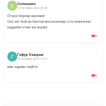
Солнышко
С
18 октября 2024 20:20
Отаси борлар ишонинг
Сиз энг бой ва бахтли инсонсизлар ота онангизни
кадри6а етинг ва асранг
5
Гафур Хамдам
Г
18 октября 2018 14:19
ман здравствуйте
5