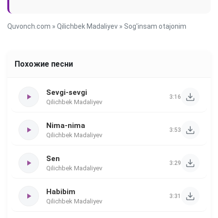
Quvonch.com
»
Qilichbek Madaliyev
» Sog'insam otajonim
Похожие песни
Sevgi-sevgi
3:16
Qilichbek Madaliyev
Nima-nima
3:53
Qilichbek Madaliyev
Sen
3:29
Qilichbek Madaliyev
Habibim
3:31
Qilichbek Madaliyev