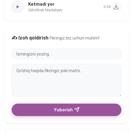
Ketmadi yor
3:34
Qilichbek Madaliyev
✍️ Izoh qoldirish
Fikringiz biz uchun muhim!
Yuborish