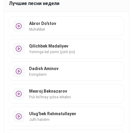
Лучшие песни недели
Abror Do'stov
Muhabbat
Qilichbek Madaliyev
Yonimga kel yorim (jonli ijro)
Dadish Aminov
Esingdami
Mexroj Beknazarov
Puli bo'lmay qolsa erkakni
Ulug'bek Rahmatullayev
Jufti halolim