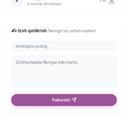
3:45
G'anisher Abdullayev
✍️ Izoh qoldirish
Fikringiz biz uchun muhim!
Yuborish