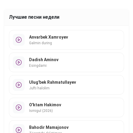
Лучшие песни недели
Anvarbek Xamroyev
Galmin during
Dadish Aminov
Esingdami
Ulug'bek Rahmatullayev
Jufti halolim
O'ktam Hakimov
Ismigul (2026)
Bahodir Mamajonov