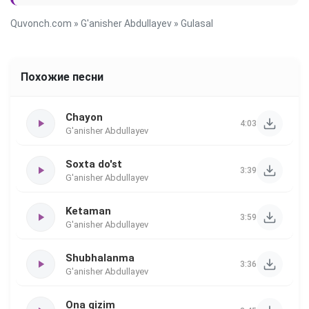
Quvonch.com
»
G'anisher Abdullayev
» Gulasal
Похожие песни
Chayon
4:03
G'anisher Abdullayev
Soxta do'st
3:39
G'anisher Abdullayev
Ketaman
3:59
G'anisher Abdullayev
Shubhalanma
3:36
G'anisher Abdullayev
Ona qizim