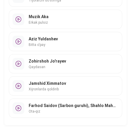
Tijoratchi do'stimga
Muzik Aka
Erkak pulsiz
Aziz Yuldashev
Bitta o'pay
Zohirshoh Jo'rayev
Qaydasan
Jamshid Ximmatov
Xijronlarda qoldirib
Farhod Saidov (Sarbon guruhi), Shahlo Mahmudova
Ota-qiz